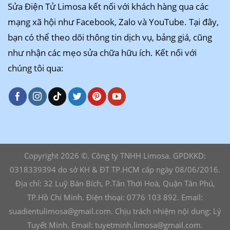
Sửa Điện Tử Limosa kết nối với khách hàng qua các
mạng xã hội như Facebook, Zalo và YouTube. Tại đây,
bạn có thể theo dõi thông tin dịch vụ, bảng giá, cũng
như nhận các mẹo sửa chữa hữu ích. Kết nối với
chúng tôi qua:
Copyright 2026 ©. Công ty TNHH Limosa. GPDKKD:
0318339394 do sở KH & ĐT TP.HCM cấp ngày 08/06/2016.
Địa chỉ: 32 Luỹ Bán Bích, P.Tân Thới Hoà, Quận Tân Phú,
TP.Hồ Chí Minh. Điện thoại: 0776 103 892. Email:
suadientulimosa@gmail.com. Chịu trách nhiệm nội dung: Lý
Tuyết Minh. Email: tuyetminh.limosa@gmail.com.