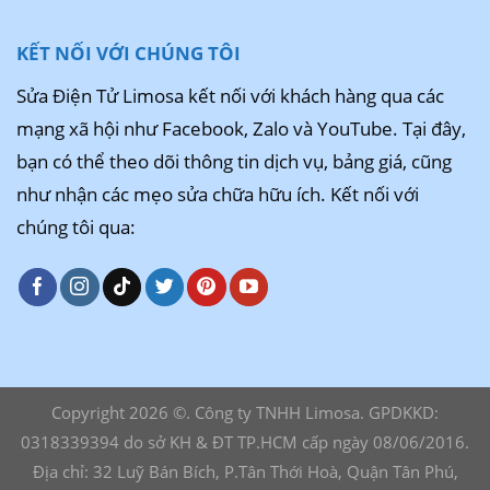
KẾT NỐI VỚI CHÚNG TÔI
Sửa Điện Tử Limosa kết nối với khách hàng qua các
mạng xã hội như Facebook, Zalo và YouTube. Tại đây,
bạn có thể theo dõi thông tin dịch vụ, bảng giá, cũng
như nhận các mẹo sửa chữa hữu ích. Kết nối với
chúng tôi qua:
Copyright 2026 ©. Công ty TNHH Limosa. GPDKKD:
0318339394 do sở KH & ĐT TP.HCM cấp ngày 08/06/2016.
Địa chỉ: 32 Luỹ Bán Bích, P.Tân Thới Hoà, Quận Tân Phú,