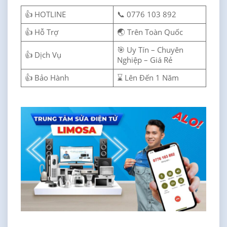
👍 HOTLINE
📞 0776 103 892
👍 Hỗ Trợ
🌏 Trên Toàn Quốc
🎯 Uy Tín – Chuyên
👍 Dịch Vụ
Nghiệp – Giá Rẻ
👍 Bảo Hành
⌛ Lên Đến 1 Năm