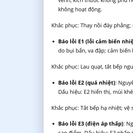
vênh, kích thước không phù h
không hoạt động.
Khắc phục: Thay nồi đáy phẳng; n
Báo lỗi E1 (lỗi cảm biến nhi
do bụi bẩn, va đập; cảm biến 
Khắc phục: Lau quạt, tắt bếp ngu
Báo lỗi E2 (quá nhiệt)
: Nguyê
Dấu hiệu: E2 hiển thị, mùi khé
Khắc phục: Tắt bếp hạ nhiệt; vệ 
Báo lỗi E3 (điện áp thấp)
: N
cao điểm. Dấu hiệu: E3 nhấp 