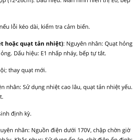
ợp (12-26cm). Dấu hiệu: Màn hình hiển thị E0, bếp
ếu lỗi kéo dài, kiểm tra cảm biến.
ệt hoặc quạt tản nhiệt)
: Nguyên nhân: Quạt hỏng
lỏng. Dấu hiệu: E1 nhấp nháy, bếp tự tắt.
ội; thay quạt mới.
n nhân: Sử dụng nhiệt cao lâu, quạt tản nhiệt yếu.
t.
sinh định kỳ.
guyên nhân: Nguồn điện dưới 170V, chập chờn giờ
nháy. Khắc phục: Sử dụng ổn áp, chờ điện ổn định;