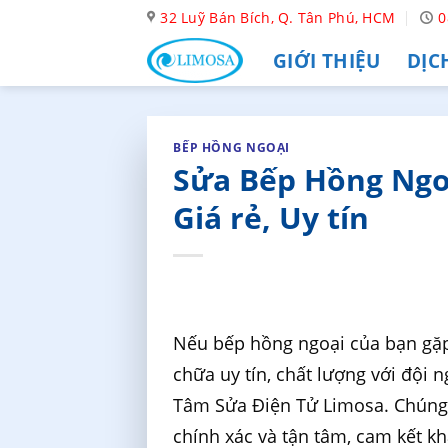
Skip
32 Luỹ Bán Bích, Q. Tân Phú, HCM
0
to
GIỚI THIỆU
DỊC
content
BẾP HỒNG NGOẠI
Sửa Bếp Hồng Ngo
Giá rẻ, Uy tín
Nếu bếp hồng ngoại của bạn gặp
chữa uy tín, chất lượng với đội 
Tâm Sửa Điện Tử Limosa. Chúng 
chính xác và tận tâm, cam kết k