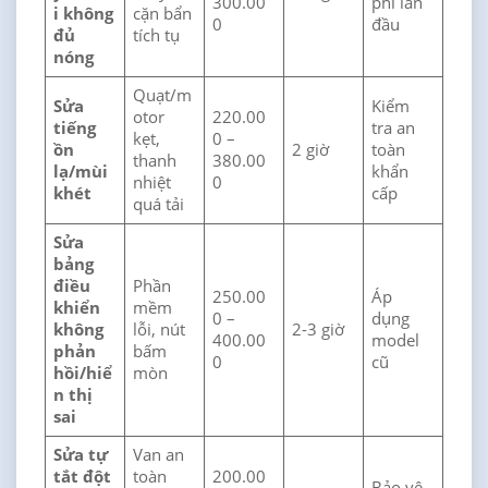
300.00
phí lần
i không
cặn bẩn
0
đầu
đủ
tích tụ
nóng
Quạt/m
Sửa
Kiểm
otor
220.00
tiếng
tra an
kẹt,
0 –
ồn
2 giờ
toàn
thanh
380.00
lạ/mùi
khẩn
nhiệt
0
khét
cấp
quá tải
Sửa
bảng
điều
Phần
250.00
Áp
khiển
mềm
0 –
dụng
không
lỗi, nút
2-3 giờ
400.00
model
phản
bấm
0
cũ
hồi/hiể
mòn
n thị
sai
Sửa tự
Van an
tắt đột
toàn
200.00
Bảo vệ