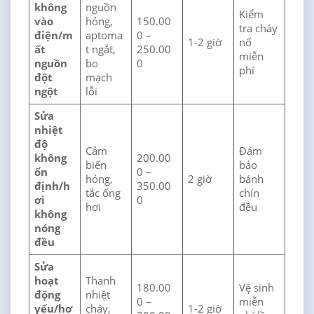
không
nguồn
Kiểm
vào
hỏng,
150.00
tra cháy
điện/m
aptoma
0 –
1-2 giờ
nổ
ất
t ngắt,
250.00
miễn
nguồn
bo
0
phí
đột
mạch
ngột
lỗi
Sửa
nhiệt
độ
Cảm
Đảm
không
200.00
biến
bảo
ổn
0 –
hỏng,
2 giờ
bánh
định/h
350.00
tắc ống
chín
ơi
0
hơi
đều
không
nóng
đều
Sửa
hoạt
Thanh
180.00
Vệ sinh
động
nhiệt
0 –
miễn
yếu/hơ
cháy,
1-2 giờ