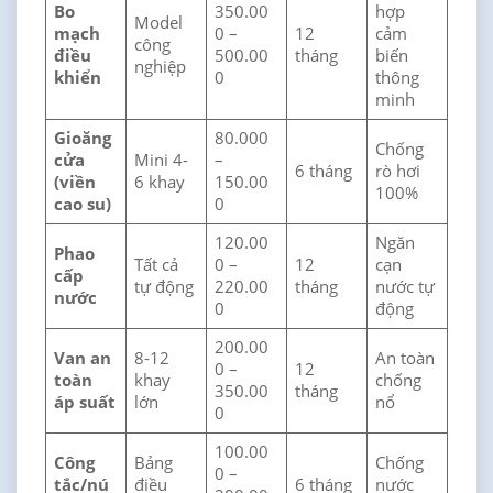
Bo
350.00
hợp
Model
mạch
0 –
12
cảm
công
điều
500.00
tháng
biến
nghiệp
khiển
0
thông
minh
Gioăng
80.000
Chống
cửa
Mini 4-
–
6 tháng
rò hơi
(viền
6 khay
150.00
100%
cao su)
0
120.00
Ngăn
Phao
Tất cả
0 –
12
cạn
cấp
tự động
220.00
tháng
nước tự
nước
0
động
200.00
Van an
8-12
An toàn
0 –
12
toàn
khay
chống
350.00
tháng
áp suất
lớn
nổ
0
100.00
Công
Bảng
Chống
0 –
tắc/nú
điều
6 tháng
nước