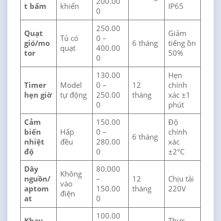
200.00
t bấm
khiển
IP65
0
250.00
Quạt
Giảm
Tủ có
0 –
gió/mo
6 tháng
tiếng ồn
quạt
400.00
tor
50%
0
130.00
Hẹn
Timer
Model
0 –
12
chính
hẹn giờ
tự động
250.00
tháng
xác ±1
0
phút
Cảm
150.00
Độ
biến
Hấp
0 –
chính
6 tháng
nhiệt
đều
280.00
xác
độ
0
±2°C
Dây
80.000
Không
nguồn/
–
12
Chịu tải
vào
aptom
150.00
tháng
220V
điện
at
0
100.00
Khay
Thực