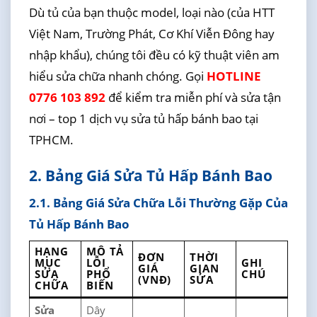
Dù tủ của bạn thuộc model, loại nào (của HTT
Việt Nam, Trường Phát, Cơ Khí Viễn Đông hay
nhập khẩu), chúng tôi đều có kỹ thuật viên am
hiểu sửa chữa nhanh chóng. Gọi
HOTLINE
0776 103 892
để kiểm tra miễn phí và sửa tận
nơi – top 1 dịch vụ sửa tủ hấp bánh bao tại
TPHCM.
2. Bảng Giá Sửa Tủ Hấp Bánh Bao
2.1. Bảng Giá Sửa Chữa Lỗi Thường Gặp Của
Tủ Hấp Bánh Bao
HẠNG
MÔ TẢ
ĐƠN
THỜI
MỤC
LỖI
GHI
GIÁ
GIAN
SỬA
PHỔ
CHÚ
(VNĐ)
SỬA
CHỮA
BIẾN
Sửa
Dây