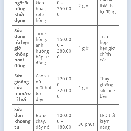
ngột/k
kích
0 –
2 giờ
thiết bị
hông
hoạt,
350.00
tự động
khởi
rơle
0
động
hỏng
Sửa
Timer
đồng
Tích
hỏng,
150.00
hồ hẹn
hợp
ảnh
0 –
giờ
1 giờ
hẹn giờ
hưởng
280.00
không
chính
hấp tự
0
hoạt
xác
động
động
Sửa
Cao su
120.00
Thay
gioăng
nứt,
0 –
gioăng
cửa
mất hơi
1 giờ
220.00
silicone
mòn/rò
tốn
0
bền
rỉ hơi
điện
Sửa
đèn
Bóng
100.00
LED tiết
khoang
cháy,
0 –
kiệm
30 phút
tủ
dây nối
180.00
năng