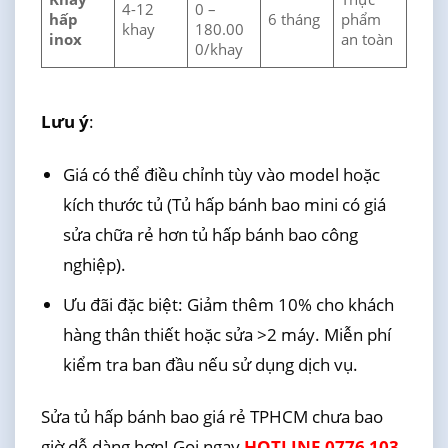
4-12
0 –
hấp
6 tháng
phẩm
khay
180.00
inox
an toàn
0/khay
Lưu ý
:
Giá có thể điều chỉnh tùy vào model hoặc
kích thước tủ (Tủ hấp bánh bao mini có giá
sửa chữa rẻ hơn tủ hấp bánh bao công
nghiệp).
Ưu đãi đặc biệt: Giảm thêm 10% cho khách
hàng thân thiết hoặc sửa >2 máy. Miễn phí
kiểm tra ban đầu nếu sử dụng dịch vụ.
Sửa tủ hấp bánh bao giá rẻ TPHCM chưa bao
giờ dễ dàng hơn! Gọi ngay
HOTLINE 0776 103