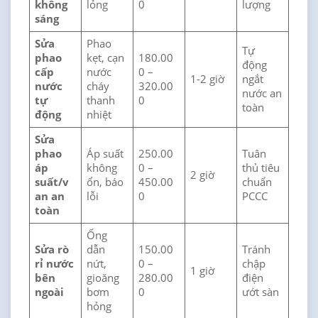
không
lỏng
0
lượng
sáng
Sửa
Phao
Tự
phao
kẹt, cạn
180.00
động
cấp
nước
0 –
1-2 giờ
ngắt
nước
cháy
320.00
nước an
tự
thanh
0
toàn
động
nhiệt
Sửa
phao
Áp suất
250.00
Tuân
áp
không
0 –
thủ tiêu
2 giờ
suất/v
ổn, báo
450.00
chuẩn
an an
lỗi
0
PCCC
toàn
Ống
Sửa rò
dẫn
150.00
Tránh
rỉ nước
nứt,
0 –
chập
1 giờ
bên
gioăng
280.00
điện
ngoài
bơm
0
ướt sàn
hỏng