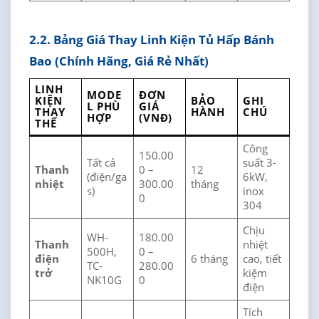
2.2. Bảng Giá Thay Linh Kiện Tủ Hấp Bánh
Bao (Chính Hãng, Giá Rẻ Nhất)
LINH
MODE
ĐƠN
KIỆN
BẢO
GHI
L PHÙ
GIÁ
THAY
HÀNH
CHÚ
HỢP
(VNĐ)
THẾ
Công
150.00
Tất cả
suất 3-
Thanh
0 –
12
(điện/ga
6kW,
nhiệt
300.00
tháng
s)
inox
0
304
Chịu
WH-
180.00
Thanh
nhiệt
500H,
0 –
điện
6 tháng
cao, tiết
TC-
280.00
trở
kiệm
NK10G
0
điện
Tích