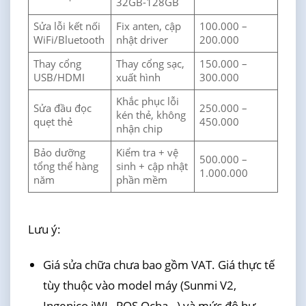
32GB-128GB
Sửa lỗi kết nối
Fix anten, cập
100.000 –
WiFi/Bluetooth
nhật driver
200.000
Thay cổng
Thay cổng sạc,
150.000 –
USB/HDMI
xuất hình
300.000
Khắc phục lỗi
Sửa đầu đọc
250.000 –
kén thẻ, không
quẹt thẻ
450.000
nhận chip
Bảo dưỡng
Kiểm tra + vệ
500.000 –
tổng thể hàng
sinh + cập nhật
1.000.000
năm
phần mềm
Lưu ý:
Giá sửa chữa chưa bao gồm VAT. Giá thực tế
tùy thuộc vào model máy (Sunmi V2,
Ingenico iWL, POS Ocha…) và mức độ hư