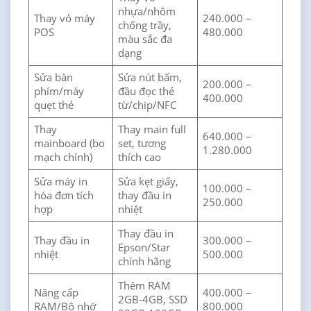
nhựa/nhôm
Thay vỏ máy
240.000 –
chống trầy,
POS
480.000
màu sắc đa
dạng
Sửa bàn
Sửa nút bấm,
200.000 –
phím/máy
đầu đọc thẻ
400.000
quẹt thẻ
từ/chip/NFC
Thay
Thay main full
640.000 –
mainboard (bo
set, tương
1.280.000
mạch chính)
thích cao
Sửa máy in
Sửa kẹt giấy,
100.000 –
hóa đơn tích
thay đầu in
250.000
hợp
nhiệt
Thay đầu in
Thay đầu in
300.000 –
Epson/Star
nhiệt
500.000
chính hãng
Thêm RAM
Nâng cấp
400.000 –
2GB-4GB, SSD
RAM/Bộ nhớ
800.000