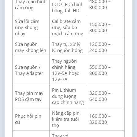
Thay màn hình
480.000 –
LCD/LED chính
cảm ứng
800.000
hãng, full HD
Sửa lỗi cảm
Calibrate cảm
150.000 –
ứng không
ứng, sửa bo
300.000
nhạy
mạch cảm ứng
Sửa nguồn
Thay tụ, xử lý
120.000 –
máy không lên
IC nguồn hỏng
240.000
Thay nguồn
Sửa nguồn /
chính hãng
550.000 –
Thay Adapter
12V-5A hoặc
800.000
12V-7A
Pin Lithium
Thay pin máy
320.000 –
dung lượng
POS cầm tay
640.000
cao chính hãng
Nâng cấp pin,
Phục hồi pin
160.000 –
kiểm tra tuổi
cũ
320.000
thọ
Thay vỏ