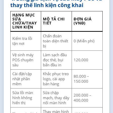
thay thế linh kiện công khai
HẠNG MỤC
SỬA
MÔ TẢ CHI
ĐƠN GIÁ
CHỮA/THAY
TIẾT
(VNĐ)
LINH KIỆN
Chẩn đoán
Kiểm tra lỗi
toàn diện thiết
0 (Miễn phí)
tận nơi
bị
Vệ sinh máy
Làm sạch đầu
POS chuyên
đọc thẻ, bụi
120.000
sâu
bẩn đầu in
Cài đặt/cập
Khắc phục treo
80.000 –
nhật phần
logo, cài app
150.000
mềm
bán hàng
Sửa lỗi màn
Sửa chập
200.000 –
hình không
mạch, thay dây
400.000
hiển thị
nối màn hình
Thay màn hình