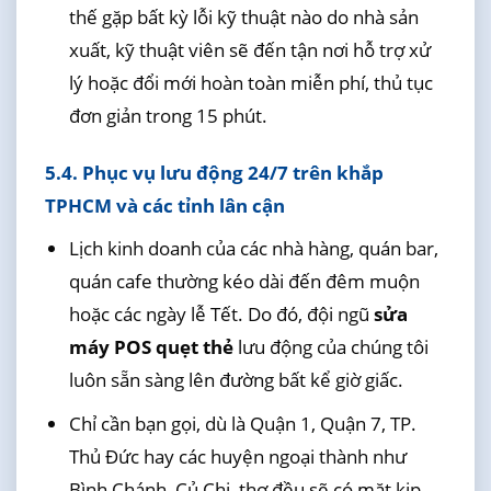
thế gặp bất kỳ lỗi kỹ thuật nào do nhà sản
xuất, kỹ thuật viên sẽ đến tận nơi hỗ trợ xử
lý hoặc đổi mới hoàn toàn miễn phí, thủ tục
đơn giản trong 15 phút.
5.4. Phục vụ lưu động 24/7 trên khắp
TPHCM và các tỉnh lân cận
Lịch kinh doanh của các nhà hàng, quán bar,
quán cafe thường kéo dài đến đêm muộn
hoặc các ngày lễ Tết. Do đó, đội ngũ
sửa
máy POS quẹt thẻ
lưu động của chúng tôi
luôn sẵn sàng lên đường bất kể giờ giấc.
Chỉ cần bạn gọi, dù là Quận 1, Quận 7, TP.
Thủ Đức hay các huyện ngoại thành như
Bình Chánh, Củ Chi, thợ đều sẽ có mặt kịp