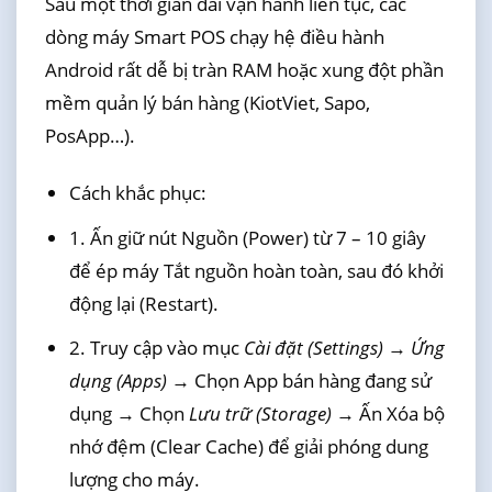
Sau một thời gian dài vận hành liên tục, các
dòng máy Smart POS chạy hệ điều hành
Android rất dễ bị tràn RAM hoặc xung đột phần
mềm quản lý bán hàng (KiotViet, Sapo,
PosApp…).
Cách khắc phục:
1. Ấn giữ nút Nguồn (Power) từ 7 – 10 giây
để ép máy Tắt nguồn hoàn toàn, sau đó khởi
động lại (Restart).
2. Truy cập vào mục
Cài đặt (Settings)
→
Ứng
dụng (Apps)
→ Chọn App bán hàng đang sử
dụng → Chọn
Lưu trữ (Storage)
→ Ấn Xóa bộ
nhớ đệm (Clear Cache) để giải phóng dung
lượng cho máy.