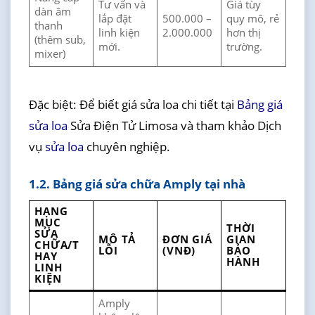
Tư vấn và
Giá tùy
dàn âm
lắp đặt
500.000 –
quy mô, rẻ
thanh
linh kiện
2.000.000
hơn thị
(thêm sub,
mới.
trường.
mixer)
Đặc biệt: Để biết giá sửa loa chi tiết tại
Bảng giá
sửa loa
Sửa Điện Tử Limosa và tham khảo Dịch
vụ
sửa loa
chuyên nghiệp.
1.2. Bảng giá sửa chữa Amply tại nhà
HẠNG
MỤC
THỜI
SỬA
MÔ TẢ
ĐƠN GIÁ
GIAN
CHỮA/T
LỖI
(VNĐ)
BẢO
HAY
HÀNH
LINH
KIỆN
Amply