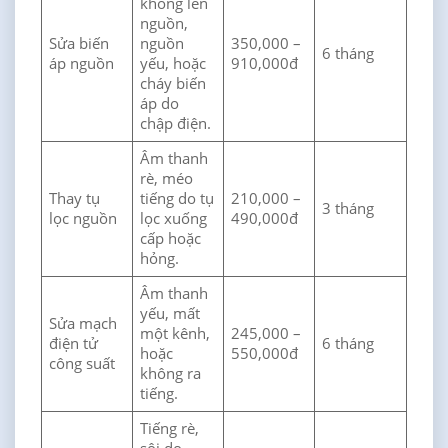
không lên
nguồn,
Sửa biến
nguồn
350,000 –
6 tháng
áp nguồn
yếu, hoặc
910,000đ
cháy biến
áp do
chập điện.
Âm thanh
rè, méo
Thay tụ
tiếng do tụ
210,000 –
3 tháng
lọc nguồn
lọc xuống
490,000đ
cấp hoặc
hỏng.
Âm thanh
yếu, mất
Sửa mạch
một kênh,
245,000 –
điện tử
6 tháng
hoặc
550,000đ
công suất
không ra
tiếng.
Tiếng rè,