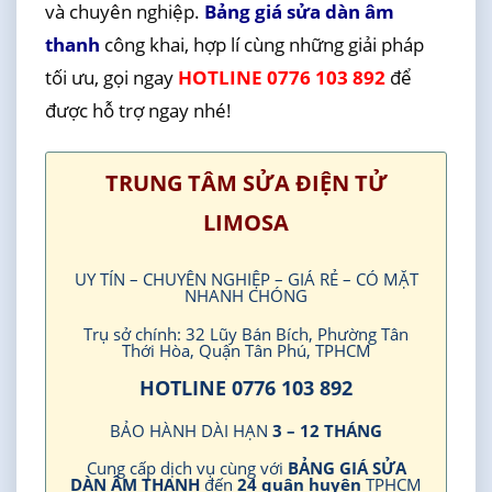
và chuyên nghiệp.
Bảng giá sửa dàn âm
thanh
công khai, hợp lí cùng những giải pháp
tối ưu, gọi ngay
HOTLINE 0776 103 892
để
được hỗ trợ ngay nhé!
TRUNG TÂM SỬA ĐIỆN TỬ
LIMOSA
UY TÍN – CHUYÊN NGHIỆP – GIÁ RẺ – CÓ MẶT
NHANH CHÓNG
Trụ sở chính: 32 Lũy Bán Bích, Phường Tân
Thới Hòa, Quận Tân Phú, TPHCM
HOTLINE 0776 103 892
BẢO HÀNH DÀI HẠN
3 – 12 THÁNG
Cung cấp dịch vụ cùng với
BẢNG GIÁ SỬA
DÀN ÂM THANH
đến
24 quận huyện
TPHCM