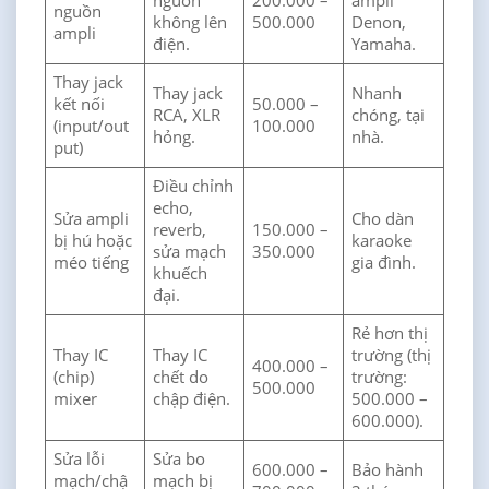
nguồn
200.000 –
ampli
nguồn
không lên
500.000
Denon,
ampli
điện.
Yamaha.
Thay jack
Thay jack
Nhanh
kết nối
50.000 –
RCA, XLR
chóng, tại
(input/out
100.000
hỏng.
nhà.
put)
Điều chỉnh
echo,
Sửa ampli
Cho dàn
reverb,
150.000 –
bị hú hoặc
karaoke
sửa mạch
350.000
méo tiếng
gia đình.
khuếch
đại.
Rẻ hơn thị
Thay IC
Thay IC
trường (thị
400.000 –
(chip)
chết do
trường:
500.000
mixer
chập điện.
500.000 –
600.000).
Sửa lỗi
Sửa bo
600.000 –
Bảo hành
mạch/chậ
mạch bị