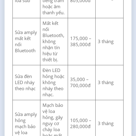
loa sub
tiếng trầm
805,000đ
hoặc âm
thanh yếu.
Mất kết
nối
Sửa amply
Bluetooth,
mất kết
175,000 –
không
3 tháng
nối
385,000đ
nhận tín
Bluetooth
hiệu từ
thiết bị.
Đèn LED
Sửa đèn
hỏng hoặc
35,000 –
LED nháy
không
3 tháng
700,000đ
theo nhạc
nháy theo
nhạc.
Mạch bảo
vệ loa
Sửa amply
hỏng, gây
hỏng
105,000 –
nguy cơ
3 tháng
mạch bảo
280,000đ
cháy loa
vệ loa
hoặc mất