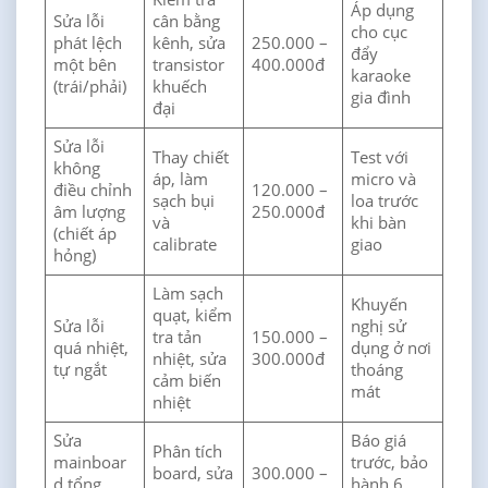
Áp dụng
Sửa lỗi
cân bằng
cho cục
phát lệch
kênh, sửa
250.000 –
đẩy
một bên
transistor
400.000đ
karaoke
(trái/phải)
khuếch
gia đình
đại
Sửa lỗi
Thay chiết
Test với
không
áp, làm
micro và
điều chỉnh
120.000 –
sạch bụi
loa trước
âm lượng
250.000đ
và
khi bàn
(chiết áp
calibrate
giao
hỏng)
Làm sạch
Khuyến
quạt, kiểm
Sửa lỗi
nghị sử
tra tản
150.000 –
quá nhiệt,
dụng ở nơi
nhiệt, sửa
300.000đ
tự ngắt
thoáng
cảm biến
mát
nhiệt
Sửa
Báo giá
Phân tích
mainboar
trước, bảo
board, sửa
300.000 –
d tổng
hành 6