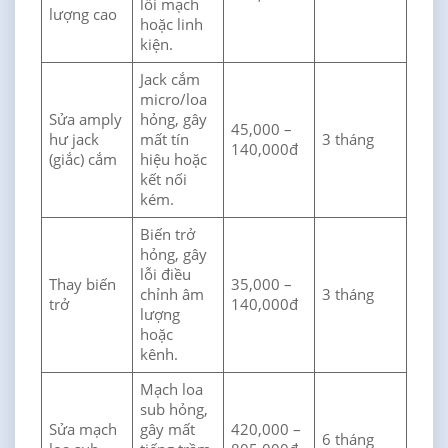
lỗi mạch
lượng cao
hoặc linh
kiện.
Jack cắm
micro/loa
Sửa amply
hỏng, gây
45,000 –
hư jack
mất tín
3 tháng
140,000đ
(giắc) cắm
hiệu hoặc
kết nối
kém.
Biến trở
hỏng, gây
lỗi điều
Thay biến
35,000 –
chỉnh âm
3 tháng
trở
140,000đ
lượng
hoặc
kênh.
Mạch loa
sub hỏng,
Sửa mạch
gây mất
420,000 –
6 tháng