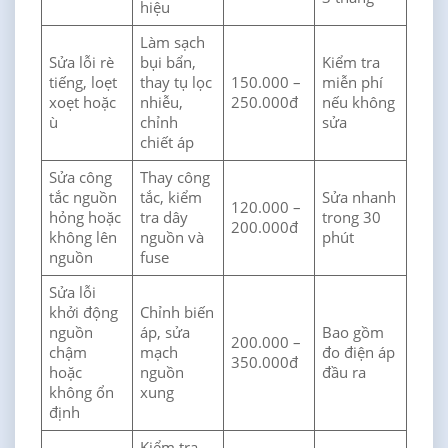
hiệu
Làm sạch
Sửa lỗi rè
bụi bẩn,
Kiểm tra
tiếng, loẹt
thay tụ lọc
150.000 –
miễn phí
xoẹt hoặc
nhiễu,
250.000đ
nếu không
ù
chỉnh
sửa
chiết áp
Sửa công
Thay công
tắc nguồn
tắc, kiểm
Sửa nhanh
120.000 –
hỏng hoặc
tra dây
trong 30
200.000đ
không lên
nguồn và
phút
nguồn
fuse
Sửa lỗi
khởi động
Chỉnh biến
nguồn
áp, sửa
Bao gồm
200.000 –
chậm
mạch
đo điện áp
350.000đ
hoặc
nguồn
đầu ra
không ổn
xung
định
Kiểm tra