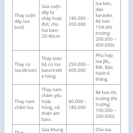
loa kéo,
Sửa cuộn
dàn
dây bị
Thay cuộn
karaoke.
cháy hoặc
180.000 –
dây loa
Rẻ hơn
đứt, cho
350.000
(coil)
15% (thị
loa bass
trường:
20-40cm.
200.000 –
400.000).
Phù hợp
Thay toàn
loa JBL,
Thay củ
bộ củ loa
250.000 –
BIK. Bảo
loa (driver)
bass/trebl
600.000
hành 6
e hỏng.
tháng.
Thay nam
Rẻ hơn thị
châm yếu
trường (thị
Thay nam
hoặc
80.000 –
trường:
châm loa
hỏng, cải
180.000
100.000 –
thiện âm
200.000).
bass.
Sửa khung
Cho loa
Thay