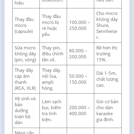
hiệu
Cho micro
Thay đầu
Thay đầu
không dây
micro bị
100.000 –
micro
Shure,
rè hoặc
250.000
(capsule)
Sennheise
yếu.
r.
Sửa micro
Thay pin,
Rẻ hơn thị
80.000 –
không dây
điều chỉnh
trường
200.000
(pin, sóng)
tần số.
15%.
Thay dây
Thay dây
Dài 1-5m,
cáp âm
nối loa,
50.000 –
chất lượng
thanh
ampli
150.000
cao.
(RCA, XLR)
hỏng.
Vệ sinh và
Làm sạch
Gói cơ bản
bảo
bụi, kiểm
200.000 –
cho dàn
dưỡng
tra linh
400.000
karaoke
toàn bộ
kiện.
gia đình.
dàn
Nâng cấp