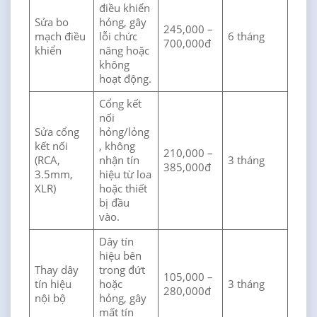
điều khiển
Sửa bo
hỏng, gây
245,000 –
mạch điều
lỗi chức
6 tháng
700,000đ
khiển
năng hoặc
không
hoạt động.
Cổng kết
nối
Sửa cổng
hỏng/lỏng
kết nối
, không
210,000 –
(RCA,
nhận tín
3 tháng
385,000đ
3.5mm,
hiệu từ loa
XLR)
hoặc thiết
bị đầu
vào.
Dây tín
hiệu bên
Thay dây
trong đứt
105,000 –
tín hiệu
hoặc
3 tháng
280,000đ
nội bộ
hỏng, gây
mất tín