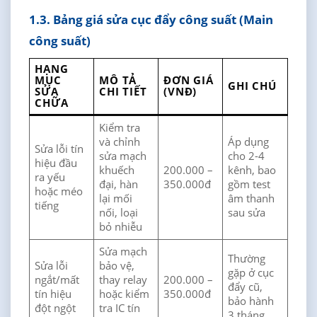
1.3. Bảng giá sửa cục đẩy công suất (Main
công suất)
HẠNG
MỤC
MÔ TẢ
ĐƠN GIÁ
GHI CHÚ
SỬA
CHI TIẾT
(VNĐ)
CHỮA
Kiểm tra
và chỉnh
Áp dụng
Sửa lỗi tín
sửa mạch
cho 2-4
hiệu đầu
khuếch
200.000 –
kênh, bao
ra yếu
đại, hàn
350.000đ
gồm test
hoặc méo
lại mối
âm thanh
tiếng
nối, loại
sau sửa
bỏ nhiễu
Sửa mạch
Thường
Sửa lỗi
bảo vệ,
gặp ở cục
ngắt/mất
thay relay
200.000 –
đẩy cũ,
tín hiệu
hoặc kiểm
350.000đ
bảo hành
đột ngột
tra IC tín
3 tháng