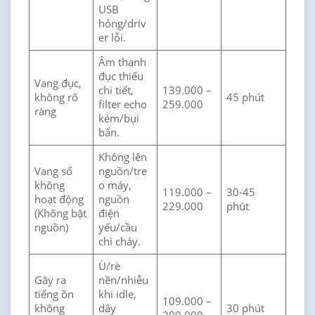
USB
hỏng/driv
er lỗi.
Âm thanh
đục thiếu
Vang đục,
chi tiết,
139.000 –
không rõ
45 phút
filter echo
259.000
ràng
kém/bụi
bẩn.
Không lên
Vang số
nguồn/tre
không
o máy,
119.000 –
30-45
hoạt động
nguồn
229.000
phút
(Không bật
điện
nguồn)
yếu/cầu
chì cháy.
Ù/rè
Gây ra
nền/nhiễu
tiếng ồn
khi idle,
109.000 –
không
dây
30 phút