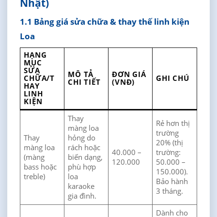
Nhật)
1.1 Bảng giá sửa chữa & thay thế linh kiện
Loa
HẠNG
MỤC
SỬA
MÔ TẢ
ĐƠN GIÁ
CHỮA/T
GHI CHÚ
CHI TIẾT
(VNĐ)
HAY
LINH
KIỆN
Thay
Rẻ hơn thị
màng loa
trường
Thay
hỏng do
20% (thị
màng loa
rách hoặc
40.000 –
trường:
(màng
biến dạng,
120.000
50.000 –
bass hoặc
phù hợp
150.000).
treble)
loa
Bảo hành
karaoke
3 tháng.
gia đình.
Dành cho