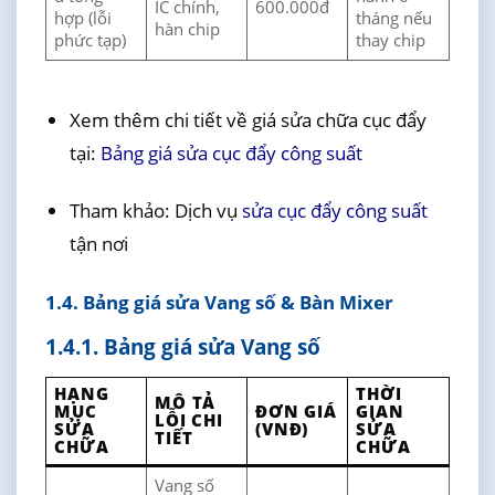
IC chính,
600.000đ
hợp (lỗi
tháng nếu
hàn chip
phức tạp)
thay chip
Xem thêm chi tiết về giá sửa chữa cục đẩy
tại:
Bảng giá sửa cục đẩy công suất
Tham khảo: Dịch vụ
sửa cục đẩy công suất
tận nơi
1.4. Bảng giá sửa Vang số & Bàn Mixer
1.4.1. Bảng giá sửa Vang số
HẠNG
THỜI
MÔ TẢ
MỤC
ĐƠN GIÁ
GIAN
LỖI CHI
SỬA
(VNĐ)
SỬA
TIẾT
CHỮA
CHỮA
Vang số