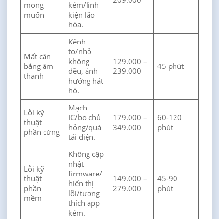
209.000
mong
kém/linh
muốn
kiện lão
hóa.
Kênh
to/nhỏ
Mất cân
không
129.000 –
bằng âm
45 phút
đều, ảnh
239.000
thanh
hưởng hát
hò.
Mạch
Lỗi kỹ
IC/bo chủ
179.000 –
60-120
thuật
hỏng/quá
349.000
phút
phần cứng
tải điện.
Không cập
nhật
Lỗi kỹ
firmware/
thuật
149.000 –
45-90
hiển thị
phần
279.000
phút
lỗi/tương
mềm
thích app
kém.