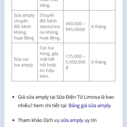
tiếng.
Sửa amply
Chuyển
chuyển
đổi kênh
490,000 –
đổi kênh
stereo/mo
6 tháng
945,000đ
không
no không
hoạt động
hoạt động.
Cọc loa
hỏng, gây
175,000 –
Sửa cọc
mất kết
5,950,000
6 tháng
loa amply
nối hoặc
đ
tín hiệu
kém.
Giá sửa amply tại Sửa Điện Tử Limosa là bao
nhiêu? Xem chi tiết tại:
Bảng giá sửa amply
Tham khảo Dịch vụ
sửa amply
uy tín