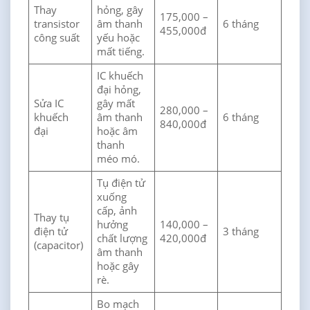
Thay
hỏng, gây
175,000 –
transistor
âm thanh
6 tháng
455,000đ
công suất
yếu hoặc
mất tiếng.
IC khuếch
đại hỏng,
Sửa IC
gây mất
280,000 –
khuếch
âm thanh
6 tháng
840,000đ
đại
hoặc âm
thanh
méo mó.
Tụ điện tử
xuống
cấp, ảnh
Thay tụ
hưởng
140,000 –
điện tử
3 tháng
chất lượng
420,000đ
(capacitor)
âm thanh
hoặc gây
rè.
Bo mạch