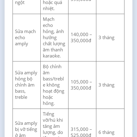
ngột
hoặc quá
nhiệt.
Mạch
echo
Sửa mạch
hỏng, ảnh
140,000 –
echo
hưởng
3 tháng
350,000đ
amply
chất lượng
âm thanh
karaoke.
Bộ chỉnh
Sửa amply
âm
hỏng bộ
bass/trebl
105,000 –
chỉnh âm
e không
3 tháng
350,000đ
bass,
hoạt động
treble
hoặc
hỏng.
Tiếng
vỡ/hú khi
Sửa amply
tăng âm
bị vỡ tiếng
315,000 –
lượng, do
6 tháng
ở âm
525,000đ