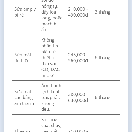
sôi do
hỏng tụ,
Sửa amply
210,000 –
dây loa
3 tháng
bị rè
490,000đ
lỏng, hoặc
mạch bị
ẩm.
Không
nhận tín
hiệu từ
Sửa mất
245,000 –
thiết bị
6 tháng
tín hiệu
560,000đ
đầu vào
(CD, DAC,
micro).
Âm thanh
Sửa mất
lệch kênh
280,000 –
cân bằng
trái/phải,
6 tháng
630,000đ
âm thanh
không
đều.
Sò công
suất cháy,
Thay sò
gây mất
210,000 –