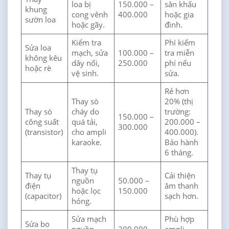
loa bị
150.000 –
sân khấu
khung
cong vênh
400.000
hoặc gia
sườn loa
hoặc gãy.
đình.
Kiểm tra
Phí kiểm
Sửa loa
mạch, sửa
100.000 –
tra miễn
không kêu
dây nối,
250.000
phí nếu
hoặc rè
vệ sinh.
sửa.
Rẻ hơn
Thay sò
20% (thị
Thay sò
cháy do
trường:
150.000 –
công suất
quá tải,
200.000 –
300.000
(transistor)
cho ampli
400.000).
karaoke.
Bảo hành
6 tháng.
Thay tụ
Thay tụ
Cải thiện
nguồn
50.000 –
điện
âm thanh
hoặc lọc
150.000
(capacitor)
sạch hơn.
hỏng.
Sửa mạch
Phù hợp
Sửa bo