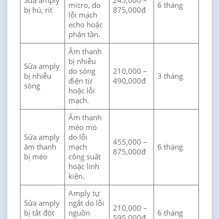
Sửa amply
245,000 –
micro, do
6 tháng
bị hú, rít
875,000đ
lỗi mạch
echo hoặc
phân tần.
Âm thanh
bị nhiễu
Sửa amply
do sóng
210,000 –
bị nhiễu
3 tháng
điện từ
490,000đ
sóng
hoặc lỗi
mạch.
Âm thanh
méo mó
Sửa amply
do lỗi
455,000 –
âm thanh
mạch
6 tháng
875,000đ
bị méo
công suất
hoặc linh
kiện.
Amply tự
Sửa amply
ngắt do lỗi
210,000 –
bị tắt đột
nguồn
6 tháng
595,000đ