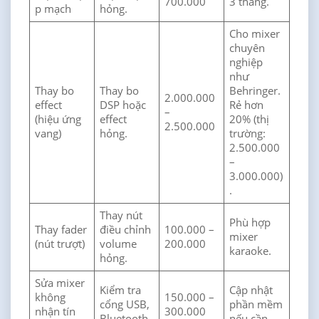
700.000
3 tháng.
p mạch
hỏng.
Cho mixer
chuyên
nghiệp
như
Thay bo
Thay bo
Behringer.
2.000.000
effect
DSP hoặc
Rẻ hơn
–
(hiệu ứng
effect
20% (thị
2.500.000
vang)
hỏng.
trường:
2.500.000
–
3.000.000)
.
Thay nút
Phù hợp
Thay fader
điều chỉnh
100.000 –
mixer
(nút trượt)
volume
200.000
karaoke.
hỏng.
Sửa mixer
Kiểm tra
Cập nhật
không
150.000 –
cổng USB,
phần mềm
nhận tín
300.000
Bluetooth.
nếu cần.