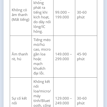
không
phát ra
Không có
tiếng khi
99.000 –
30-60
âm thanh
kích hoạt,
199.000
phút
(Mất tiếng)
do dây nối
lỏng/IC
hỏng.
Tiếng méo
mó/hú
cao, micro
Âm thanh
gần loa
149.000 –
45-90
rè, hú
hoặc
299.000
phút
mạch
khuếch
đại lỗi.
Không kết
nối
loa/micro/
máy
Sự cố kết
129.000 –
30-60
tính/Bluet
nối
249.000
phút
ooth, cổng