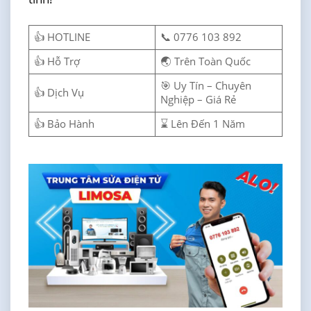
👍 HOTLINE
📞 0776 103 892
👍 Hỗ Trợ
🌏 Trên Toàn Quốc
🎯 Uy Tín – Chuyên
👍 Dịch Vụ
Nghiệp – Giá Rẻ
👍 Bảo Hành
⌛ Lên Đến 1 Năm