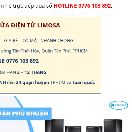
ên hệ trực tiếp qua số
HOTLINE 0776 103 892
.
ỬA ĐIỆN TỬ LIMOSA
P – GIÁ RẺ – CÓ MẶT NHANH CHÓNG
 Phường Tân Thới Hòa, Quận Tân Phú, TPHCM
E 0776 103 892
DÀI HẠN
3 – 12 THÁNG
ANH
đến
24 quận huyện
TPHCM và
toàn quốc