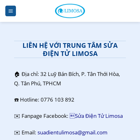
Skip
to
content
LIÊN HỆ VỚI TRUNG TÂM SỬA
ĐIỆN TỬ LIMOSA
🏠 Địa chỉ: 32 Luỹ Bán Bích, P. Tân Thới Hòa,
Q. Tân Phú, TPHCM
☎️ Hotline: 0776 103 892
✉️ Fanpage Facebook:
Sửa Điện Tử Limosa
✉️ Email:
suadientulimosa@gmail.com