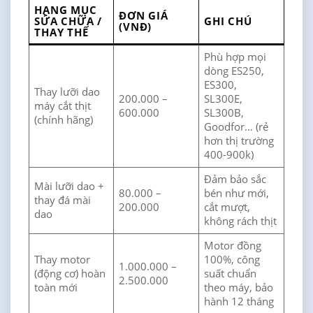
HẠNG MỤC
ĐƠN GIÁ
SỬA CHỮA /
GHI CHÚ
(VNĐ)
THAY THẾ
Phù hợp mọi
dòng ES250,
ES300,
Thay lưỡi dao
200.000 –
SL300E,
máy cắt thịt
600.000
SL300B,
(chính hãng)
Goodfor… (rẻ
hơn thị trường
400-900k)
Đảm bảo sắc
Mài lưỡi dao +
80.000 –
bén như mới,
thay đá mài
200.000
cắt mượt,
dao
không rách thịt
Motor đồng
Thay motor
100%, công
1.000.000 –
(động cơ) hoàn
suất chuẩn
2.500.000
toàn mới
theo máy, bảo
hành 12 tháng