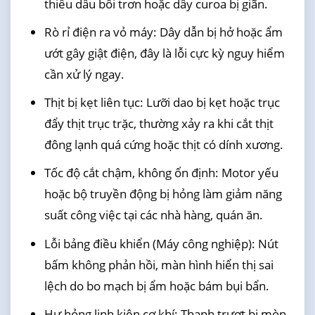
thiếu dầu bôi trơn hoặc dây curoa bị giãn.
Rò rỉ điện ra vỏ máy: Dây dẫn bị hở hoặc ẩm
ướt gây giật điện, đây là lỗi cực kỳ nguy hiểm
cần xử lý ngay.
Thịt bị kẹt liên tục: Lưỡi dao bị kẹt hoặc trục
đẩy thịt trục trặc, thường xảy ra khi cắt thịt
đông lạnh quá cứng hoặc thịt có dính xương.
Tốc độ cắt chậm, không ổn định: Motor yếu
hoặc bộ truyền động bị hỏng làm giảm năng
suất công việc tại các nhà hàng, quán ăn.
Lỗi bảng điều khiển (Máy công nghiệp): Nút
bấm không phản hồi, màn hình hiển thị sai
lệch do bo mạch bị ẩm hoặc bám bụi bẩn.
Hư hỏng linh kiện cơ khí: Thanh trượt bị mòn