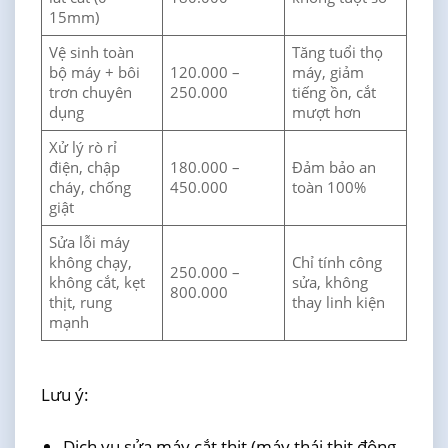
15mm)
Vệ sinh toàn
Tăng tuổi thọ
bộ máy + bôi
120.000 –
máy, giảm
trơn chuyên
250.000
tiếng ồn, cắt
dụng
mượt hơn
Xử lý rò rỉ
điện, chập
180.000 –
Đảm bảo an
cháy, chống
450.000
toàn 100%
giật
Sửa lỗi máy
không chạy,
Chỉ tính công
250.000 –
không cắt, kẹt
sửa, không
800.000
thịt, rung
thay linh kiện
mạnh
Lưu ý:
Dịch vụ sửa máy cắt thịt (máy thái thịt đông