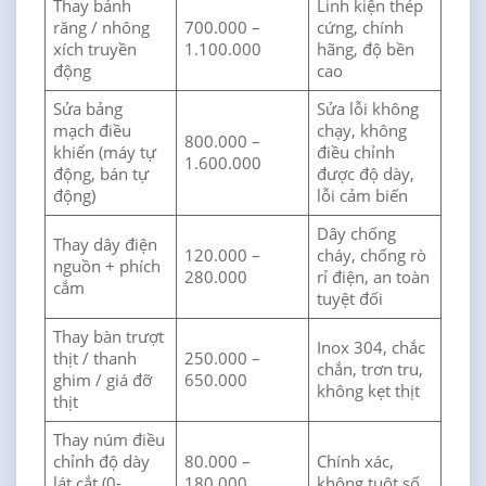
Thay bánh
Linh kiện thép
răng / nhông
700.000 –
cứng, chính
xích truyền
1.100.000
hãng, độ bền
động
cao
Sửa bảng
Sửa lỗi không
mạch điều
chạy, không
800.000 –
khiển (máy tự
điều chỉnh
1.600.000
động, bán tự
được độ dày,
động)
lỗi cảm biến
Dây chống
Thay dây điện
120.000 –
cháy, chống rò
nguồn + phích
280.000
rỉ điện, an toàn
cắm
tuyệt đối
Thay bàn trượt
Inox 304, chắc
thịt / thanh
250.000 –
chắn, trơn tru,
ghim / giá đỡ
650.000
không kẹt thịt
thịt
Thay núm điều
chỉnh độ dày
80.000 –
Chính xác,
lát cắt (0-
180.000
không tuột số