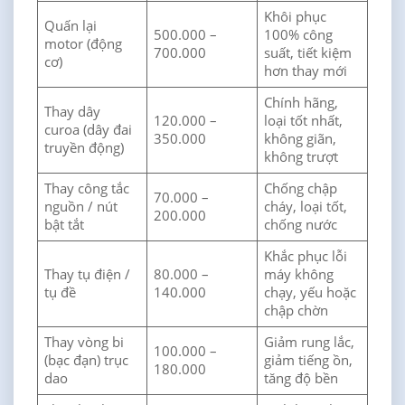
Khôi phục
Quấn lại
500.000 –
100% công
motor (động
700.000
suất, tiết kiệm
cơ)
hơn thay mới
Chính hãng,
Thay dây
120.000 –
loại tốt nhất,
curoa (dây đai
350.000
không giãn,
truyền động)
không trượt
Thay công tắc
Chống chập
70.000 –
nguồn / nút
cháy, loại tốt,
200.000
bật tắt
chống nước
Khắc phục lỗi
Thay tụ điện /
80.000 –
máy không
tụ đề
140.000
chạy, yếu hoặc
chập chờn
Thay vòng bi
Giảm rung lắc,
100.000 –
(bạc đạn) trục
giảm tiếng ồn,
180.000
dao
tăng độ bền