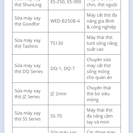
ES-250, ES-300
thịt ShunLing
chín, thịt nguội
Máy cắt thịt đa
Sửa máy xay
WED-B250B-4
năng gia đình
thịt Goodfor
& công nghiệp
Máy thái thịt
Sửa máy xay
TS130
tươi sống năng
thịt Tashins
suất cao
Chuyên sửa
Sửa máy xay
máy cắt thịt
DQ-1, DQ-7
thịt DQ Series
sống mỏng
cho quán ăn
Chuyên thái
Sửa máy xay
JZ 2mm
thịt bò siêu
thịt JZ Series
mỏng
Máy thái thịt
Sửa máy xay
SS-70
đa năng cầm
thịt SS Series
tay và mini
Sửa máy xay
Các dòng máy