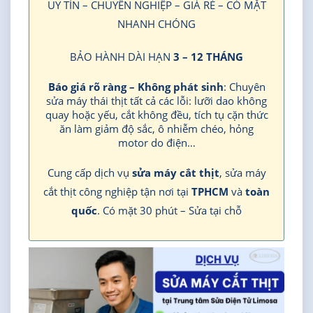
UY TÍN – CHUYÊN NGHIỆP – GIÁ RẺ – CÓ MẶT
NHANH CHÓNG
BẢO HÀNH DÀI HẠN
3 – 12 THÁNG
Báo giá rõ ràng – Không phát sinh
: Chuyên
sửa máy thái thịt tất cả các lỗi: lưỡi dao không
quay hoặc yếu, cắt không đều, tích tụ cặn thức
ăn làm giảm độ sắc, ô nhiễm chéo, hỏng
motor do điện…
Cung cấp dịch vụ
sửa máy cắt thịt
, sửa máy
cắt thịt công nghiệp tận nơi tại
TPHCM
và
toàn
quốc
. Có mặt 30 phút – Sửa tại chỗ