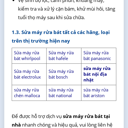
Vệ sinh bộ lọc, cánh phun, khoang máy,
kiểm tra và xử lý cặn bám, khử mùi hôi, tăng
tuổi thọ máy sau khi sửa chữa.
1.3. Sửa máy rửa bát tất cả các hãng, loại
trên thị trường hiện nay
Sửa máy rửa
Sửa máy rửa
Sửa máy rửa
bát whirlpool
bát hafele
bát panasonic
sửa máy rửa
Sửa máy rửa
Sửa máy rửa
bát nội địa
bát electrolux
bát bosch
nhật
sửa máy rửa
sửa máy rửa
sửa máy rửa
chén malloca
bát national
bát ariston
Để được hỗ trợ dịch vụ
sửa máy rửa bát tại
nhà
nhanh chóng và hiệu quả, vui lòng liên hệ