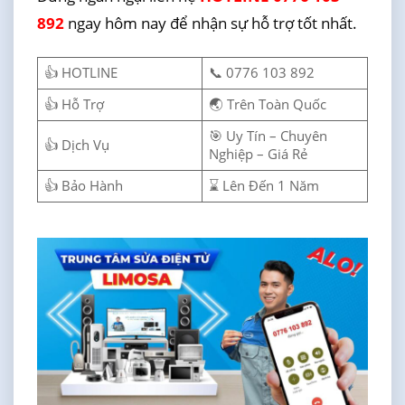
892
ngay hôm nay để nhận sự hỗ trợ tốt nhất.
👍 HOTLINE
📞 0776 103 892
👍 Hỗ Trợ
🌏 Trên Toàn Quốc
🎯 Uy Tín – Chuyên
👍 Dịch Vụ
Nghiệp – Giá Rẻ
👍 Bảo Hành
⌛ Lên Đến 1 Năm