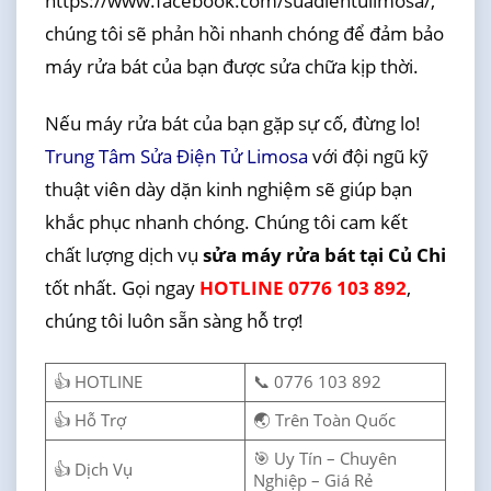
https://www.facebook.com/suadientulimosa/,
chúng tôi sẽ phản hồi nhanh chóng để đảm bảo
máy rửa bát của bạn được sửa chữa kịp thời.
Nếu máy rửa bát của bạn gặp sự cố, đừng lo!
Trung Tâm Sửa Điện Tử Limosa
với đội ngũ kỹ
thuật viên dày dặn kinh nghiệm sẽ giúp bạn
khắc phục nhanh chóng. Chúng tôi cam kết
chất lượng dịch vụ
sửa máy rửa bát tại Củ Chi
tốt nhất. Gọi ngay
HOTLINE 0776 103 892
,
chúng tôi luôn sẵn sàng hỗ trợ!
👍 HOTLINE
📞 0776 103 892
👍 Hỗ Trợ
🌏 Trên Toàn Quốc
🎯 Uy Tín – Chuyên
👍 Dịch Vụ
Nghiệp – Giá Rẻ