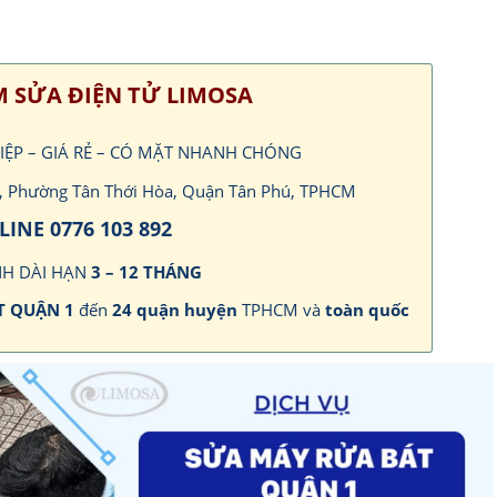
 SỬA ĐIỆN TỬ LIMOSA
HIỆP – GIÁ RẺ – CÓ MẶT NHANH CHÓNG
ch, Phường Tân Thới Hòa, Quận Tân Phú, TPHCM
INE 0776 103 892
H DÀI HẠN
3 – 12 THÁNG
T QUẬN 1
đến
24 quận huyện
TPHCM và
toàn quốc