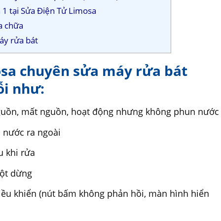
 1 tại Sửa Điện Tử Limosa
a chữa
áy rửa bát
osa chuyên sửa máy rửa bát
ỗi như:
guồn, mất nguồn, hoạt động nhưng không phun nước
n nước ra ngoài
u khi rửa
gột dừng
điều khiển (nút bấm không phản hồi, màn hình hiển