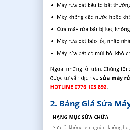
Máy rửa bát kêu to bất thườn
Máy không cấp nước hoặc kh
Cửa máy rửa bát bị kẹt, khô
Máy rửa bát báo lỗi, nhấp nh
Máy rửa bát có mùi hôi khó c
Ngoài những lỗi trên, Chúng tôi 
được tư vấn dịch vụ
sửa máy rử
HOTLINE 0776 103 892
.
2. Bảng Giá Sửa Má
HẠNG MỤC SỬA CHỮA
Sửa lỗi không lên nguồn, không ho