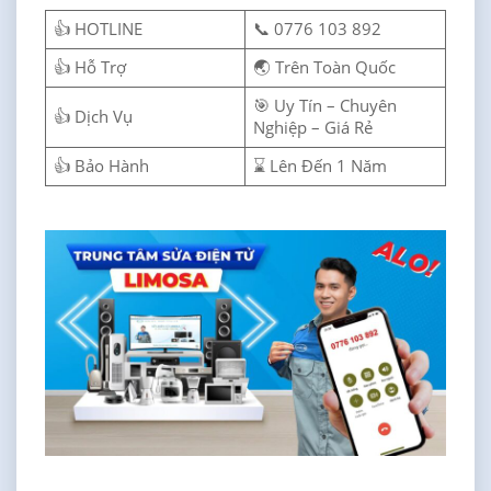
👍 HOTLINE
📞 0776 103 892
👍 Hỗ Trợ
🌏 Trên Toàn Quốc
🎯 Uy Tín – Chuyên
👍 Dịch Vụ
Nghiệp – Giá Rẻ
👍 Bảo Hành
⌛ Lên Đến 1 Năm