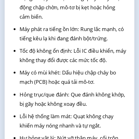
động chập chờn, mô-tơ bị kẹt hoặc hỏng
cảm biến.
Máy phát ra tiếng ồn lớn: Rung lắc mạnh, có
tiếng kêu lạ khi đang đánh bột/trứng.
Tốc độ không ổn định: Lỗi IC điều khiển, máy
không thay đổi được các mức tốc độ.
Máy có mùi khét: Dấu hiệu chập cháy bo
mạch (PCB) hoặc quá tải mô-tơ.
Hỏng trục/que đánh: Que đánh không khớp,
bị gãy hoặc không xoay đều.
Lỗi hệ thống làm mát: Quạt không chạy
khiến máy nóng nhanh và tự ngắt.
Hư hỏng vật lý: Nứt vỡ thân máy, cối trộn