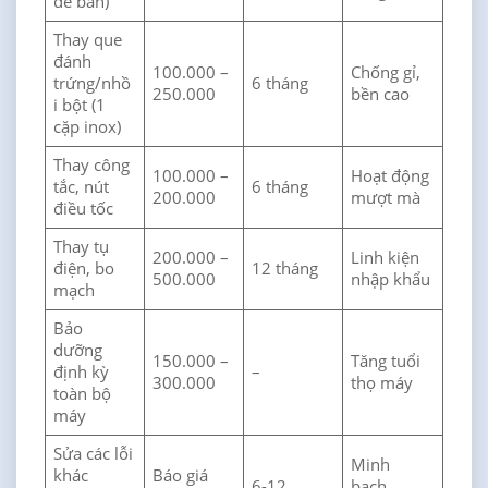
để bàn)
Thay que
đánh
100.000 –
Chống gỉ,
trứng/nhồ
6 tháng
250.000
bền cao
i bột (1
cặp inox)
Thay công
100.000 –
Hoạt động
tắc, nút
6 tháng
200.000
mượt mà
điều tốc
Thay tụ
200.000 –
Linh kiện
điện, bo
12 tháng
500.000
nhập khẩu
mạch
Bảo
dưỡng
150.000 –
Tăng tuổi
định kỳ
–
300.000
thọ máy
toàn bộ
máy
Sửa các lỗi
Minh
khác
Báo giá
6-12
bạch,