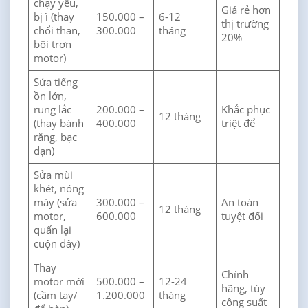
chạy yếu,
Giá rẻ hơn
bị ì (thay
150.000 –
6-12
thị trường
chổi than,
300.000
tháng
20%
bôi trơn
motor)
Sửa tiếng
ồn lớn,
rung lắc
200.000 –
Khắc phục
12 tháng
(thay bánh
400.000
triệt để
răng, bạc
đạn)
Sửa mùi
khét, nóng
máy (sửa
300.000 –
An toàn
12 tháng
motor,
600.000
tuyệt đối
quấn lại
cuộn dây)
Thay
Chính
motor mới
500.000 –
12-24
hãng, tùy
(cầm tay/
1.200.000
tháng
công suất