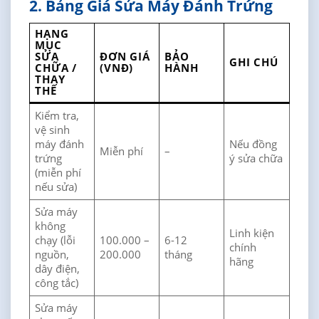
2. Bảng Giá Sửa Máy Đánh Trứng
HẠNG
MỤC
SỬA
ĐƠN GIÁ
BẢO
GHI CHÚ
CHỮA /
(VNĐ)
HÀNH
THAY
THẾ
Kiểm tra,
vệ sinh
máy đánh
Nếu đồng
Miễn phí
–
trứng
ý sửa chữa
(miễn phí
nếu sửa)
Sửa máy
không
Linh kiện
chạy (lỗi
100.000 –
6-12
chính
nguồn,
200.000
tháng
hãng
dây điện,
công tắc)
Sửa máy