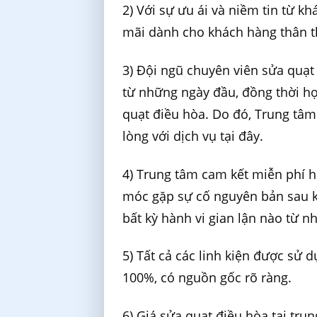
2) Với sự ưu ái và niềm tin từ k
mãi dành cho khách hàng thân t
3) Đội ngũ chuyên viên sửa quạt
từ những ngày đầu, đồng thời h
quạt điều hòa. Do đó, Trung tâm
lòng với dịch vụ tại đây.
4) Trung tâm cam kết miễn phí 
móc gặp sự cố nguyên bản sau k
bất kỳ hành vi gian lận nào từ 
5) Tất cả các linh kiện được sử 
100%, có nguồn gốc rõ ràng.
6) Giá sửa quạt điều hòa tại tr