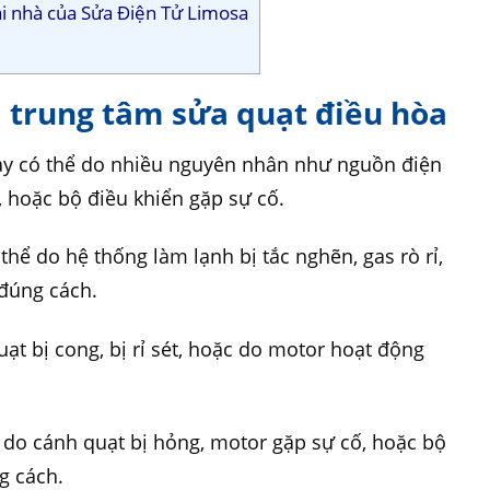
ại nhà của Sửa Điện Tử Limosa
 trung tâm sửa quạt điều hòa
ày có thể do nhiều nguyên nhân như nguồn điện
 hoặc bộ điều khiển gặp sự cố.
hể do hệ thống làm lạnh bị tắc nghẽn, gas rò rỉ,
đúng cách.
uạt bị cong, bị rỉ sét, hoặc do motor hoạt động
g do cánh quạt bị hỏng, motor gặp sự cố, hoặc bộ
g cách.