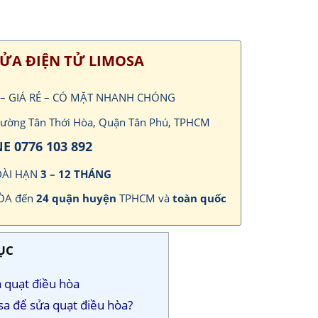
ỬA ĐIỆN TỬ LIMOSA
 – GIÁ RẺ – CÓ MẶT NHANH CHÓNG
Phường Tân Thới Hòa, Quận Tân Phú, TPHCM
E 0776 103 892
DÀI HẠN
3 – 12 THÁNG
HÒA đến
24 quận huyện
TPHCM và
toàn quốc
ỤC
 quạt điều hòa
sa để sửa quạt điều hòa?