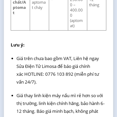
chất/A
aptoma
0 –
tháng
ptoma
t cháy
400.00
t
0
(aptom
at)
Lưu ý:
Giá trên chưa bao gồm VAT, Liên hệ ngay
Sửa Điện Tử Limosa để báo giá chính
xác HOTLINE: 0776 103 892 (miễn phí tư
vấn 24/7).
Giá thay linh kiện máy nấu mì rẻ hơn so với
thị trường, linh kiện chính hãng, bảo hành 6-
12 tháng. Báo giá minh bạch, không phát