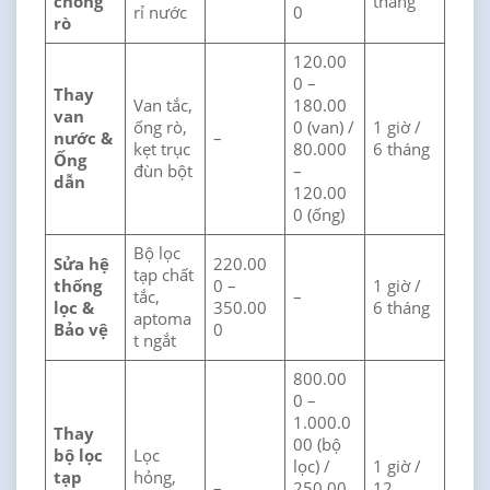
chống
tháng
rỉ nước
0
rò
120.00
0 –
Thay
Van tắc,
180.00
van
ống rò,
0 (van) /
1 giờ /
nước &
–
kẹt trục
80.000
6 tháng
Ống
đùn bột
–
dẫn
120.00
0 (ống)
Bộ lọc
Sửa hệ
220.00
tạp chất
thống
0 –
1 giờ /
tắc,
–
lọc &
350.00
6 tháng
aptoma
Bảo vệ
0
t ngắt
800.00
0 –
1.000.0
Thay
00 (bộ
bộ lọc
Lọc
lọc) /
1 giờ /
tạp
hỏng,
–
250.00
12