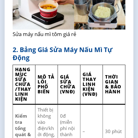
Sửa máy nấu mì tôm giá rẻ
2. Bảng Giá Sửa Máy Nấu Mì Tự
Động
HẠNG
MỤC
GIÁ
MÔ TẢ
GIÁ
THỜI
SỬA
THAY
LỖI
SỬA
GIAN
CHỮA
LINH
PHỔ
CHỮA
& BẢO
/THAY
KIỆN
BIẾN
(VNĐ)
HÀNH
LINH
(VNĐ)
KIỆN
Thiết bị
Kiểm
không
0đ
tra
vào
(miễn
tổng
điện/kh
phí nội
–
30 phút
quát &
ởi động,
thành