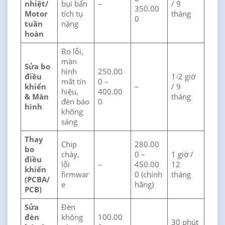
nhiệt/
bụi bẩn
–
/ 9
350.00
Motor
tích tụ
tháng
0
tuần
nặng
hoàn
Bo lỗi,
màn
Sửa bo
hình
250.00
điều
1-2 giờ
mất tín
0 –
khiển
–
/ 9
hiệu,
400.00
& Màn
tháng
đèn báo
0
hình
không
sáng
Thay
Chip
280.00
bo
cháy,
0 –
1 giờ /
điều
lỗi
–
450.00
12
khiển
firmwar
0 (chính
tháng
(PCBA/
e
hãng)
PCB)
Sửa
Đèn
đèn
không
100.00
30 phút