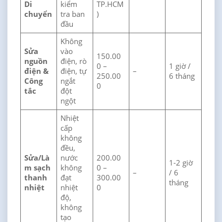
Di
kiểm
TP.HCM
chuyển
tra ban
)
đầu
Không
Sửa
vào
150.00
nguồn
điện, rò
0 –
1 giờ /
điện &
điện, tự
–
250.00
6 tháng
Công
ngắt
0
tắc
đột
ngột
Nhiệt
cấp
không
đều,
Sửa/Là
nước
200.00
1-2 giờ
m sạch
không
0 –
–
/ 6
thanh
đạt
300.00
tháng
nhiệt
nhiệt
0
độ,
không
tạo