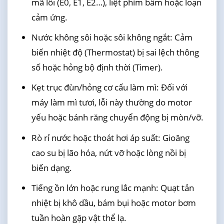
mã lỗi (E0, E1, E2…), liệt phím bấm hoặc loạn
cảm ứng.
Nước không sôi hoặc sôi không ngắt: Cảm
biến nhiệt độ (Thermostat) bị sai lệch thông
số hoặc hỏng bộ định thời (Timer).
Kẹt trục đùn/hỏng cơ cấu làm mì: Đối với
máy làm mì tươi, lỗi này thường do motor
yếu hoặc bánh răng chuyển động bị mòn/vỡ.
Rò rỉ nước hoặc thoát hơi áp suất: Gioăng
cao su bị lão hóa, nứt vỡ hoặc lòng nồi bị
biến dạng.
Tiếng ồn lớn hoặc rung lắc mạnh: Quạt tản
nhiệt bị khô dầu, bám bụi hoặc motor bơm
tuần hoàn gặp vật thể lạ.