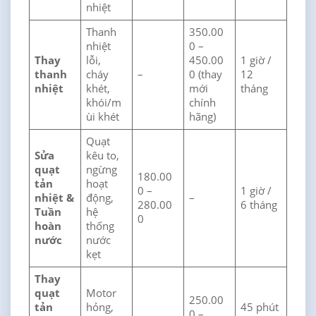
nhiệt
Thanh
350.00
nhiệt
0 –
Thay
lỗi,
450.00
1 giờ /
thanh
cháy
–
0 (thay
12
nhiệt
khét,
mới
tháng
khói/m
chính
ùi khét
hãng)
Quạt
Sửa
kêu to,
quạt
ngừng
180.00
tản
hoạt
0 –
1 giờ /
nhiệt &
động,
–
280.00
6 tháng
Tuần
hệ
0
hoàn
thống
nước
nước
kẹt
Thay
quạt
Motor
250.00
tản
hỏng,
45 phút
0 –