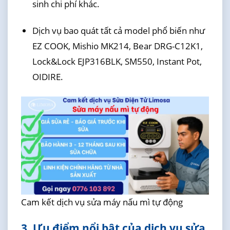
sinh chi phí khác.
Dịch vụ bao quát tất cả model phổ biến như
EZ COOK, Mishio MK214, Bear DRG-C12K1,
Lock&Lock EJP316BLK, SM550, Instant Pot,
OIDIRE.
Cam kết dịch vụ sửa máy nấu mì tự động
3. Ưu điểm nổi bật của dịch vụ sửa