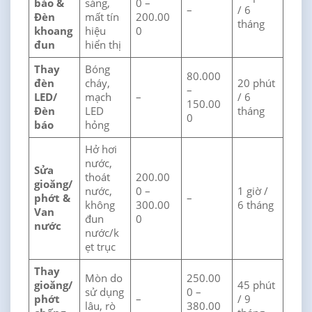
báo &
sáng,
0 –
–
/ 6
Đèn
mất tín
200.00
tháng
khoang
hiệu
0
đun
hiển thị
Thay
Bóng
80.000
đèn
cháy,
20 phút
–
LED/
mạch
–
/ 6
150.00
Đèn
LED
tháng
0
báo
hỏng
Hở hơi
nước,
Sửa
thoát
200.00
gioăng/
nước,
0 –
1 giờ /
phớt &
–
không
300.00
6 tháng
Van
đun
0
nước
nước/k
ẹt trục
Thay
Mòn do
250.00
gioăng/
45 phút
sử dụng
0 –
phớt
–
/ 9
lâu, rò
380.00