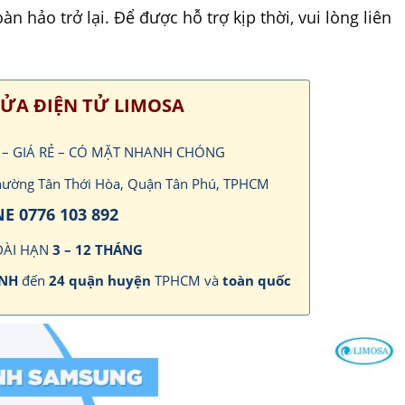
 hảo trở lại. Để được hỗ trợ kịp thời, vui lòng liên
ỬA ĐIỆN TỬ LIMOSA
P – GIÁ RẺ – CÓ MẶT NHANH CHÓNG
 Phường Tân Thới Hòa, Quận Tân Phú, TPHCM
E 0776 103 892
DÀI HẠN
3 – 12 THÁNG
ANH
đến
24 quận huyện
TPHCM và
toàn quốc