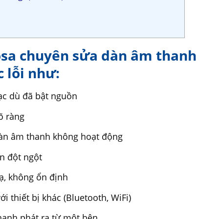
osa chuyên sửa dàn âm thanh
 lỗi như:
c dù đã bật nguồn
õ ràng
dàn âm thanh không hoạt động
n đột ngột
ạ, không ổn định
 thiết bị khác (Bluetooth, WiFi)
thanh phát ra từ một bên