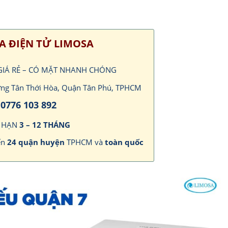
A ĐIỆN TỬ LIMOSA
 GIÁ RẺ – CÓ MẶT NHANH CHÓNG
ường Tân Thới Hòa, Quận Tân Phú, TPHCM
0776 103 892
I HẠN
3 – 12 THÁNG
ến
24 quận huyện
TPHCM và
toàn quốc