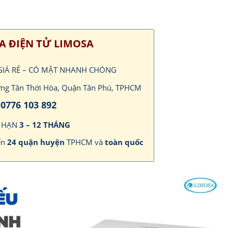
A ĐIỆN TỬ LIMOSA
 GIÁ RẺ – CÓ MẶT NHANH CHÓNG
ường Tân Thới Hòa, Quận Tân Phú, TPHCM
0776 103 892
I HẠN
3 – 12 THÁNG
ến
24 quận huyện
TPHCM và
toàn quốc