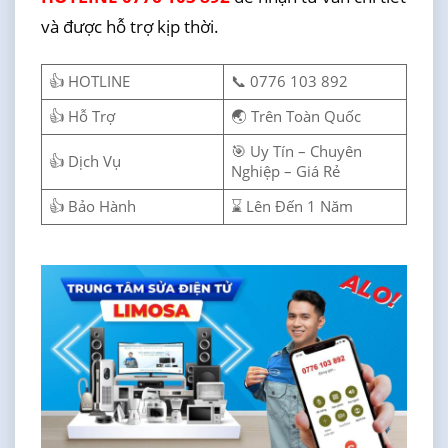
và được hỗ trợ kịp thời.
👍 HOTLINE
📞 0776 103 892
👍 Hỗ Trợ
🌏 Trên Toàn Quốc
🎯 Uy Tín – Chuyên
👍 Dịch Vụ
Nghiệp – Giá Rẻ
👍 Bảo Hành
⌛ Lên Đến 1 Năm