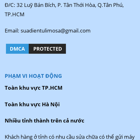
Đ/C: 32 Luỹ Bán Bích, P. Tân Thới Hòa, Q.Tân Phú,
TP.HCM
Email: suadientulimosa@gmail.com
PHẠM VI HOẠT ĐỘNG
Toàn khu vực TP.HCM
Toàn khu vực Hà Nội
Nhiều tỉnh thành trên cả nước
Khách hàng ở tỉnh có nhu cầu sửa chữa có thể gửi máy