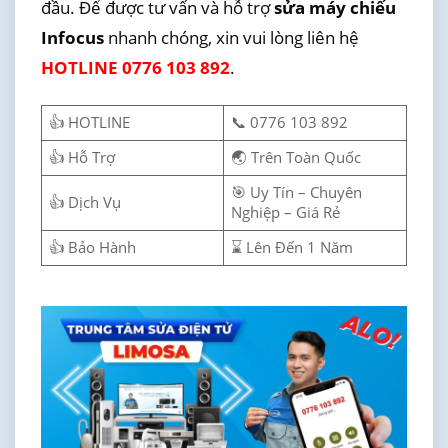
đầu. Để được tư vấn và hỗ trợ
sửa máy chiếu
Infocus
nhanh chóng, xin vui lòng liên hệ
HOTLINE 0776 103 892
.
👍 HOTLINE
📞 0776 103 892
👍 Hỗ Trợ
🌏 Trên Toàn Quốc
🎯 Uy Tín – Chuyên
👍 Dịch Vụ
Nghiệp – Giá Rẻ
👍 Bảo Hành
⌛ Lên Đến 1 Năm