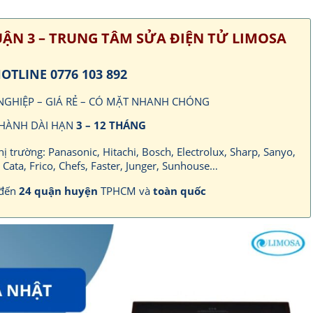
UẬN 3 – TRUNG TÂM SỬA ĐIỆN TỬ LIMOSA
OTLINE 0776 103 892
 NGHIỆP – GIÁ RẺ – CÓ MẶT NHANH CHÓNG
HÀNH DÀI HẠN
3 – 12 THÁNG
thị trường: Panasonic, Hitachi, Bosch, Electrolux, Sharp, Sanyo,
, Cata, Frico, Chefs, Faster, Junger, Sunhouse…
 đến
24 quận huyện
TPHCM và
toàn quốc