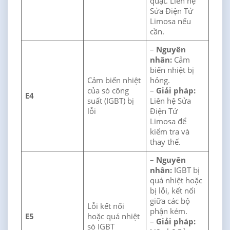
quạt. Liên hệ
Sửa Điện Tử
Limosa nếu
cần.
–
Nguyên
nhân:
Cảm
biến nhiệt bị
Cảm biến nhiệt
hỏng.
của sò công
–
Giải pháp:
E4
suất (IGBT) bị
Liên hệ Sửa
lỗi
Điện Tử
Limosa để
kiểm tra và
thay thế.
–
Nguyên
nhân:
IGBT bị
quá nhiệt hoặc
bị lỗi, kết nối
giữa các bộ
Lỗi kết nối
phận kém.
E5
hoặc quá nhiệt
–
Giải pháp:
sò IGBT