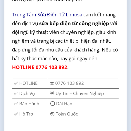
Trung Tâm Sửa Điện Tử Limosa
cam kết mang
đến dịch vụ
sửa bếp điện từ công nghiệp
với
đội ngũ kỹ thuật viên chuyên nghiệp, giàu kinh
nghiệm và trang bị các thiết bị hiện đại nhất,
đáp ứng tối đa nhu cầu của khách hàng. Nếu có
bất kỳ thắc mắc nào, hãy gọi ngay đến
HOTLINE 0776 103 892
.
✅ HOTLINE
☎️ 0776 103 892
✅ Dịch Vụ
🌟 Uy Tín – Chuyên Nghiệp
✅ Bảo Hành
⭕ Dài Hạn
✅ Hỗ Trợ
🌏 Toàn Quốc