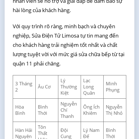
nhân viên sẽ hỗ trợ và giải đáp để đảm bảo sự
hài lòng của khách hàng.
Với quy trình rõ ràng, minh bạch và chuyên
nghiệp, Sửa Điện Tử Limosa tự tin mang đến
cho khách hàng trải nghiệm tốt nhất và chất
lượng tuyệt vời với mức giá sửa chữa bếp từ tại
quận 11 phải chăng.
Lý
Lạc
3 Tháng
Minh
Âu Cơ
Thường
Long
2
Phụng
Kiệt
Quân
Nguyễn
Hòa
Bình
Ông Ích
Nguyễn
Chí
Bình
Thới
Khiêm
Thị Nhỏ
Thanh
Tôn
Hàn Hải
Đội
Lý Nam
Bình
Thất
Nguyên
Cung
Đế
Thới