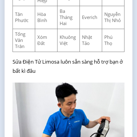
Hiệp
Ba
Tân
Hòa
Nguyễn
Tháng
Everich
Phước
Bình
Thị Nhỏ
Hai
Tống
Xóm
Khuông
Nhật
Phú
Văn
Đất
Việt
Tảo
Thọ
Trân
Sửa Điện Tử Limosa luôn sẵn sàng hỗ trợ bạn ở
bất kì đâu