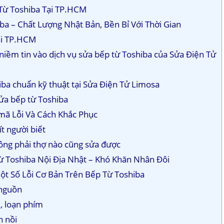
 Từ Toshiba Tại TP.HCM
ba – Chất Lượng Nhật Bản, Bền Bỉ Với Thời Gian
ại TP.HCM
 niềm tin vào dịch vụ sửa bếp từ Toshiba của Sửa Điện Tử
iba chuẩn kỹ thuật tại Sửa Điện Tử Limosa
sửa bếp từ Toshiba
 mã Lỗi Và Cách Khắc Phục
ít người biết
hông phải thợ nào cũng sửa được
Từ Toshiba Nội Địa Nhật – Khó Khăn Nhân Đôi
ột Số Lỗi Cơ Bản Trên Bếp Từ Toshiba
 nguồn
m, loạn phím
n nồi