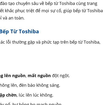
đào tạo chuyên sâu về bếp từ Toshiba cùng trang
kết khắc phục triệt để mọi sự cố, giúp bếp từ Toshiba
ỉ và an toàn.
 Bếp Từ Toshiba
ác lỗi thường gặp và phức tạp trên bếp từ Toshiba,
g lên nguồn
,
mất nguồn
đột ngột.
không lên, đèn báo không sáng.
ập chờn
, lúc lên lúc không.
háy nổ, hư hỏng bo mạch nguồn.