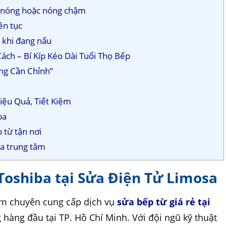
g nóng hoặc nóng chậm
iên tục
t khi đang nấu
ách – Bí Kíp Kéo Dài Tuổi Thọ Bếp
ng Cần Chỉnh”
iệu Quả, Tiết Kiệm
ba
 từ tận nơi
a trung tâm
Toshiba tại Sửa Điện Tử Limosa
âm chuyên cung cấp dịch vụ
sửa bếp từ giá rẻ tại
g hàng đầu tại TP. Hồ Chí Minh. Với đội ngũ kỹ thuật