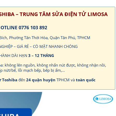
SHIBA – TRUNG TÂM SỬA ĐIỆN TỬ LIMOSA
OTLINE 0776 103 892
 Bích, Phường Tân Thới Hòa, Quận Tân Phú, TPHCM
 NGHIỆP – GIÁ RẺ – CÓ MẶT NHANH CHÓNG
HÀNH DÀI HẠN
3 – 12 THÁNG
hiba: không lên nguồn, không nhấn nút được, không nhận nồi,
p nứt/bể, lỗi mạch bếp, bếp bị ẩm,…
ừ Toshiba
đến
24 quận huyện
TPHCM và
toàn quốc