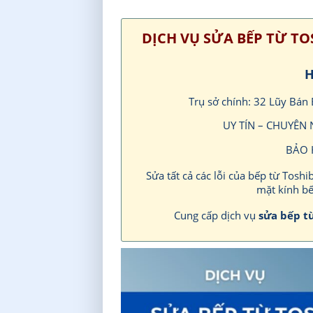
DỊCH VỤ SỬA BẾP TỪ TO
H
Trụ sở chính: 32 Lũy Bán
UY TÍN – CHUYÊN
BẢO 
Sửa tất cả các lỗi của bếp từ Tos
mặt kính bế
Cung cấp dịch vụ
sửa bếp t