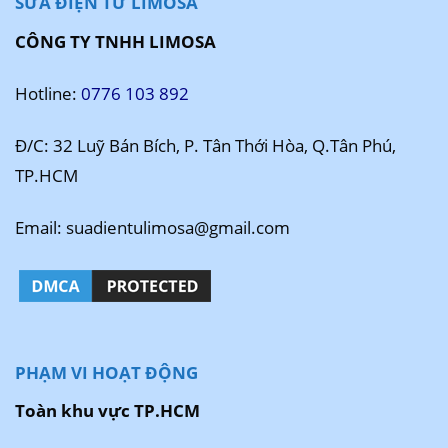
SỬA ĐIỆN TỬ LIMOSA
CÔNG TY TNHH LIMOSA
Hotline:
0776 103 892
Đ/C: 32 Luỹ Bán Bích, P. Tân Thới Hòa, Q.Tân Phú,
TP.HCM
Email: suadientulimosa@gmail.com
PHẠM VI HOẠT ĐỘNG
Toàn khu vực TP.HCM