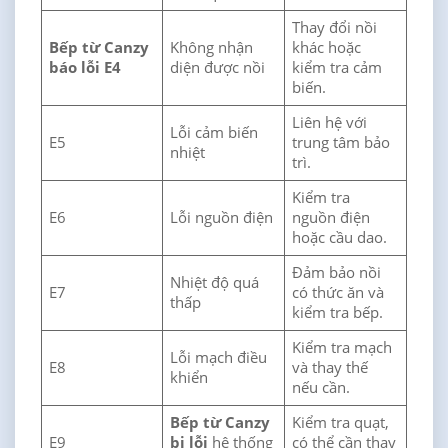
Thay đổi nồi
Bếp từ Canzy
Không nhận
khác hoặc
báo lỗi E4
diện được nồi
kiểm tra cảm
biến.
Liên hệ với
Lỗi cảm biến
E5
trung tâm bảo
nhiệt
trì.
Kiểm tra
E6
Lỗi nguồn điện
nguồn điện
hoặc cầu dao.
Đảm bảo nồi
Nhiệt độ quá
E7
có thức ăn và
thấp
kiểm tra bếp.
Kiểm tra mạch
Lỗi mạch điều
E8
và thay thế
khiển
nếu cần.
Bếp từ Canzy
Kiểm tra quạt,
E9
bị lỗi
hệ thống
có thể cần thay