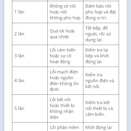
Không có nồi
Đảm bảo nồi
1 lần
hoặc nồi
phù hợp và đặt
không phù hợp
đúng vị trí.
Tắt bếp, để
Quá tải hoặc
2 lần
nguội, rồi sử
quá nhiệt
dụng lại.
Lỗi cảm biến
Kiểm tra lại
3 lần
hoặc sự cố
bếp và khởi
hoạt động
động lại.
Lỗi mạch điện
Kiểm tra
hoặc nguồn
4 lần
nguồn điện và
điện không ổn
kết nối.
định
Lỗi kết nối
Kiểm tra kết
hoặc thiết bị
5 lần
nối thiết bị và
không nhận
cảm biến.
diện
Lỗi phần mềm
Khởi động lại