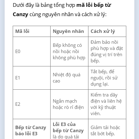
Dưới đây là bảng tổng hợp
mã lỗi bếp từ
Canzy
cùng nguyên nhân và cách xử lý:
Mã lỗi
Nguyên nhân
Cách xử lý
Đảm bảo nồi
Bếp không có
phù hợp và đặt
E0
nồi hoặc nồi
đúng vị trí trên
không phù hợp
bếp.
Tắt bếp, để
Nhiệt độ quá
E1
nguội, rồi sử
cao
dụng lại.
Kiểm tra dây
Ngắn mạch
điện và liên hệ
E2
hoặc rò rỉ điện
với kỹ thuật
viên.
Lỗi E3 của
Bếp từ Canzy
Giảm tải hoặc
bếp từ Canzy
báo lỗi E3
tắt bớt bếp.
là do quá tải