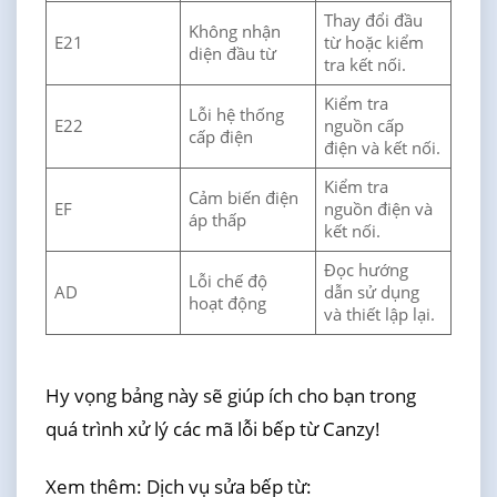
Thay đổi đầu
Không nhận
E21
từ hoặc kiểm
diện đầu từ
tra kết nối.
Kiểm tra
Lỗi hệ thống
E22
nguồn cấp
cấp điện
điện và kết nối.
Kiểm tra
Cảm biến điện
EF
nguồn điện và
áp thấp
kết nối.
Đọc hướng
Lỗi chế độ
AD
dẫn sử dụng
hoạt động
và thiết lập lại.
Hy vọng bảng này sẽ giúp ích cho bạn trong
quá trình xử lý các mã lỗi bếp từ Canzy!
Xem thêm: Dịch vụ sửa bếp từ: