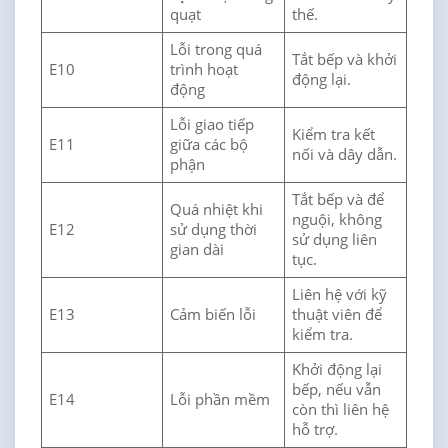
quạt
thế.
Lỗi trong quá
Tắt bếp và khởi
E10
trình hoạt
động lại.
động
Lỗi giao tiếp
Kiểm tra kết
E11
giữa các bộ
nối và dây dẫn.
phận
Tắt bếp và để
Quá nhiệt khi
nguội, không
E12
sử dụng thời
sử dụng liên
gian dài
tục.
Liên hệ với kỹ
E13
Cảm biến lỗi
thuật viên để
kiểm tra.
Khởi động lại
bếp, nếu vẫn
E14
Lỗi phần mềm
còn thì liên hệ
hỗ trợ.