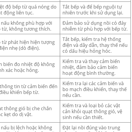
ệt độ bếp từ quá nóng do
Tắt bếp và để bếp nguội tự
t động liên tục.
nhiên trước khi sử dụng lại.
 nấu không phù hợp với
Đảm bảo sử dụng nồi có đáy
 từ, không tương thích.
nhiễm từ phù hợp với bếp từ.
Tắt bếp, kiểm tra hệ thống
 từ phát hiện hiện tượng
điện và dây dẫn, thay thế nếu
điện nhẹ (dò điện).
có dấu hiệu hỏng hóc.
Kiểm tra và thay cảm biến
 biến đo nhiệt độ không
nhiệt, đảm bảo cảm biến
nh xác hoặc hỏng.
hoạt động bình thường.
Kiểm tra lại các cảm biến và
 thông tin từ cảm biến đến
bo mạch điều khiển, thay thế
điều khiển bếp từ.
nếu cần.
Kiểm tra và loại bỏ các vật
t thông gió bị che chắn
cản khỏi quạt thông gió, vệ
c kẹt do dị vật.
sinh nếu cần thiết.
 nấu bị lệch hoặc không
Đặt lại nồi đúng vào trung