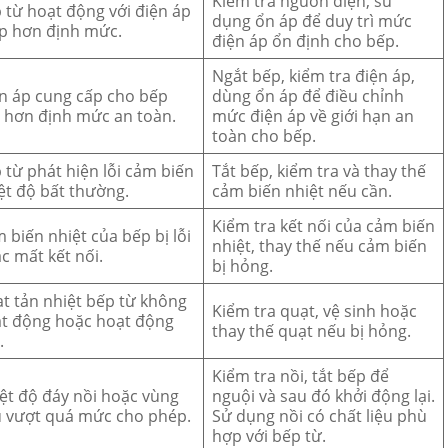
Kiểm tra nguồn điện, sử
 từ hoạt động với điện áp
dụng ổn áp để duy trì mức
p hơn định mức.
điện áp ổn định cho bếp.
Ngắt bếp, kiểm tra điện áp,
n áp cung cấp cho bếp
dùng ổn áp để điều chỉnh
 hơn định mức an toàn.
mức điện áp về giới hạn an
toàn cho bếp.
 từ phát hiện lỗi cảm biến
Tắt bếp, kiểm tra và thay thế
ệt độ bất thường.
cảm biến nhiệt nếu cần.
Kiểm tra kết nối của cảm biến
 biến nhiệt của bếp bị lỗi
nhiệt, thay thế nếu cảm biến
c mất kết nối.
bị hỏng.
t tản nhiệt bếp từ không
Kiểm tra quạt, vệ sinh hoặc
t động hoặc hoạt động
thay thế quạt nếu bị hỏng.
.
Kiểm tra nồi, tắt bếp để
ệt độ đáy nồi hoặc vùng
nguội và sau đó khởi động lại.
 vượt quá mức cho phép.
Sử dụng nồi có chất liệu phù
hợp với bếp từ.