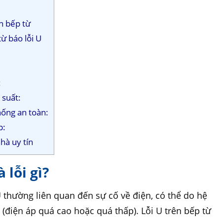
ên bếp từ
ừ báo lỗi U
:
 suất:
hống an toàn:
p:
nhà uy tín
 lỗi gì?
 U thường liên quan đến sự cố về điện, có thể do hệ
(điện áp quá cao hoặc quá thấp). Lỗi U trên bếp từ