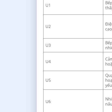
Bếp
U1
thấ
Điệ
U2
cao
Bếp
U3
nhi
Cảm
U4
hoặ
Quạ
U5
hoạ
yếu
Nhi
U6
nấu