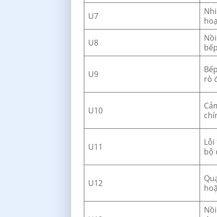
Nhi
U7
hoạ
Nồi
U8
bếp
Bếp
U9
rò 
Cảm
U10
chí
Lỗi
U11
bộ 
Quạ
U12
hoặ
Nồi