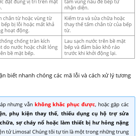
c đặt đúng vị trí trên mặt
tâm vùng nấu để bếp từ
.
nhận diện.
 chắn từ hoặc vùng từ
Kiểm tra và sửa chữa hoặc
 bếp bị lỗi hoặc mất khả
thay thế tấm chắn từ của bếp
g hoạt động.
từ.
thống chống tràn kích
Lau sạch nước trên bề mặt
t do nước hoặc chất lỏng
bếp và đảm bảo khô ráo
lên bề mặt bếp.
trước khi khởi động lại.
n biết nhanh chóng các mã lỗi và cách xử lý tương
pháp nhưng vẫn
không khắc phục được
, hoặc gặp các
iện, phụ kiện thay thế, thiếu dụng cụ hộ trợ sửa
chữa, sợ cháy nổ hoặc làm thiết bị hư hỏng nặng
iện tử Limosa! Chúng tôi tự tin là một trong những trung