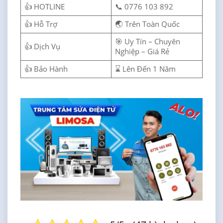
👍 HOTLINE
📞 0776 103 892
👍 Hỗ Trợ
🌏 Trên Toàn Quốc
🎯 Uy Tín – Chuyên
👍 Dịch Vụ
Nghiệp – Giá Rẻ
👍 Bảo Hành
⌛ Lên Đến 1 Năm