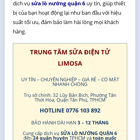
dịch vụ
sửa lò nướng quận 6
uy tín, giúp thiết
bị của bạn hoạt động lại như ban đầu với hiệu
suất tối ưu, đảm bảo làm hài lòng mọi khách
hàng.
TRUNG TÂM SỬA ĐIỆN TỬ
LIMOSA
UY TÍN – CHUYÊN NGHIỆP – GIÁ RẺ – CÓ MẶT
NHANH CHÓNG
Trụ sở chính: 32 Lũy Bán Bích, Phường Tân
Thới Hòa, Quận Tân Phú, TPHCM
HOTLINE 0776 103 892
BẢO HÀNH DÀI HẠN
3 – 12 THÁNG
Cung cấp dịch vụ
SỬA LÒ NƯỚNG QUẬN 6
đến
24 quận huyện
TPHCM và
toàn quốc