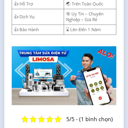
👍 Hỗ Trợ
🌏 Trên Toàn Quốc
🎯 Uy Tín – Chuyên
👍 Dịch Vụ
Nghiệp – Giá Rẻ
👍 Bảo Hành
⌛ Lên Đến 1 Năm
5/5 - (1 bình chọn)