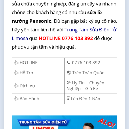
sửa chữa chuyên nghiệp, đáng tin cậy và nhanh
chóng cho khách hàng có nhu cầu
sửa lò
nướng Pensonic
. Dù bạn gặp bất kỳ sự cố nào,
hãy yên tâm liên hệ với
Trung Tâm Sửa Điện Tử
Limosa
qua
HOTLINE 0776 103 892
để được
phục vụ tận tâm và hiệu quả.
👍 HOTLINE
📞 0776 103 892
👍 Hỗ Trợ
🌏 Trên Toàn Quốc
🎯 Uy Tín – Chuyên
👍 Dịch Vụ
Nghiệp – Giá Rẻ
👍 Bảo Hành
⌛ Lên Đến 1 Năm