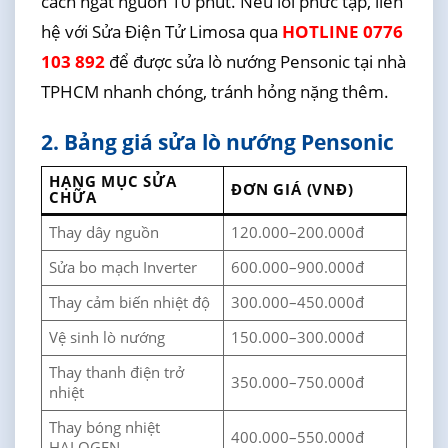
cách ngắt nguồn 10 phút. Nếu lỗi phức tạp, liên
hệ với Sửa Điện Tử Limosa qua
HOTLINE 0776
103 892
để được sửa lò nướng Pensonic tại nhà
TPHCM nhanh chóng, tránh hỏng nặng thêm.
2. Bảng giá sửa lò nướng Pensonic
HẠNG MỤC SỬA
ĐƠN GIÁ (VNĐ)
CHỮA
Thay dây nguồn
120.000–200.000đ
Sửa bo mạch Inverter
600.000–900.000đ
Thay cảm biến nhiệt độ
300.000–450.000đ
Vệ sinh lò nướng
150.000–300.000đ
Thay thanh điện trở
350.000–750.000đ
nhiệt
Thay bóng nhiệt
400.000–550.000đ
HALOGEN