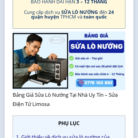
BẢO HÀNH DÀI HẠN
3 – 12 THÁNG
Cung cấp dịch vụ
SỬA LÒ NƯỚNG
đến
24
quận huyện
TPHCM và
toàn quốc
Bảng Giá Sửa Lò Nướng Tại Nhà Uy Tín – Sửa
Điện Tử Limosa
PHỤ LỤC
1. Giới thiệu về dịch vụ sửa lò nướng của