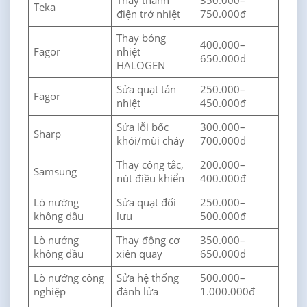
Thay thanh
350.000–
Teka
điện trở nhiệt
750.000đ
Thay bóng
400.000–
Fagor
nhiệt
650.000đ
HALOGEN
Sửa quạt tản
250.000–
Fagor
nhiệt
450.000đ
Sửa lỗi bốc
300.000–
Sharp
khói/mùi cháy
700.000đ
Thay công tắc,
200.000–
Samsung
nút điều khiển
400.000đ
Lò nướng
Sửa quạt đối
250.000–
không dầu
lưu
500.000đ
Lò nướng
Thay động cơ
350.000–
không dầu
xiên quay
650.000đ
Lò nướng công
Sửa hệ thống
500.000–
nghiệp
đánh lửa
1.000.000đ