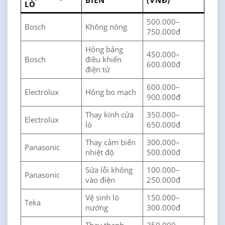
BIẾN
(VNĐ)
LÒ
500.000–
Bosch
Không nóng
750.000đ
Hỏng bảng
450.000–
Bosch
điều khiển
600.000đ
điện tử
600.000–
Electrolux
Hỏng bo mạch
900.000đ
Thay kính cửa
350.000–
Electrolux
lò
650.000đ
Thay cảm biến
300.000–
Panasonic
nhiệt độ
500.000đ
Sửa lỗi không
100.000–
Panasonic
vào điện
250.000đ
Vệ sinh lò
150.000–
Teka
nướng
300.000đ