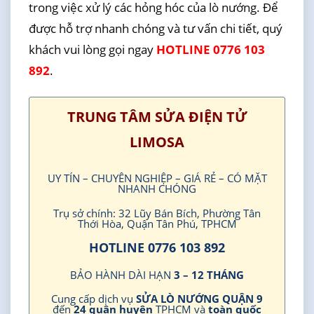
trong việc xử lý các hỏng hóc của lò nướng. Để
được hỗ trợ nhanh chóng và tư vấn chi tiết, quý
khách vui lòng gọi ngay
HOTLINE 0776 103
892
.
TRUNG TÂM SỬA ĐIỆN TỬ
LIMOSA
UY TÍN – CHUYÊN NGHIỆP – GIÁ RẺ – CÓ MẶT
NHANH CHÓNG
Trụ sở chính: 32 Lũy Bán Bích, Phường Tân
Thới Hòa, Quận Tân Phú, TPHCM
HOTLINE 0776 103 892
BẢO HÀNH DÀI HẠN
3 – 12 THÁNG
Cung cấp dịch vụ
SỬA LÒ NƯỚNG QUẬN 9
đến
24 quận huyện
TPHCM và
toàn quốc