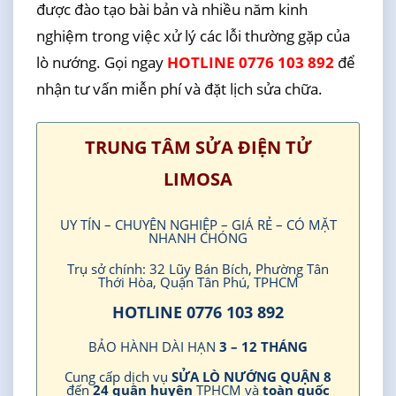
được đào tạo bài bản và nhiều năm kinh
nghiệm trong việc xử lý các lỗi thường gặp của
lò nướng. Gọi ngay
HOTLINE 0776 103 892
để
nhận tư vấn miễn phí và đặt lịch sửa chữa.
TRUNG TÂM SỬA ĐIỆN TỬ
LIMOSA
UY TÍN – CHUYÊN NGHIỆP – GIÁ RẺ – CÓ MẶT
NHANH CHÓNG
Trụ sở chính: 32 Lũy Bán Bích, Phường Tân
Thới Hòa, Quận Tân Phú, TPHCM
HOTLINE 0776 103 892
BẢO HÀNH DÀI HẠN
3 – 12 THÁNG
Cung cấp dịch vụ
SỬA LÒ NƯỚNG QUẬN 8
đến
24 quận huyện
TPHCM và
toàn quốc