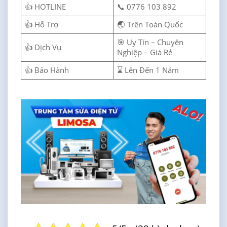
👍 HOTLINE
📞 0776 103 892
👍 Hỗ Trợ
🌏 Trên Toàn Quốc
🎯 Uy Tín – Chuyên
👍 Dịch Vụ
Nghiệp – Giá Rẻ
👍 Bảo Hành
⌛ Lên Đến 1 Năm