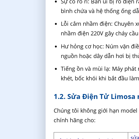
Sự cố rò rỉ: Bàn ủi bị rò điện
bình chứa và hệ thống ống dẫ
Lỗi cắm nhầm điện: Chuyên xử
nhầm điện 220V gây cháy cầu 
Hư hỏng cơ học: Núm vặn điều
nguồn hoặc dây dẫn hơi bị th
Tiếng ồn và mùi lạ: Máy phát
khét, bốc khói khi bắt đầu là
1.2. Sửa Điện Tử Limosa 
Chúng tôi không giới hạn model 
chính hãng cho:
sửa