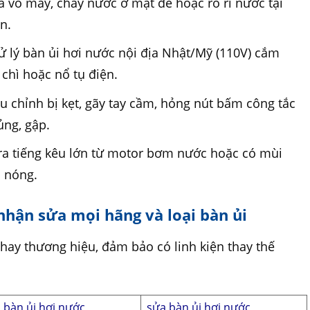
 ra vỏ máy, chảy nước ở mặt đế hoặc rò rỉ nước tại
n.
 lý bàn ủi hơi nước nội địa Nhật/Mỹ (110V) cắm
chì hoặc nổ tụ điện.
 chỉnh bị kẹt, gãy tay cầm, hỏng nút bấm công tắc
ủng, gập.
 ra tiếng kêu lớn từ motor bơm nước hoặc có mùi
m nóng.
nhận sửa mọi hãng và loại bàn ủi
hay thương hiệu, đảm bảo có linh kiện thay thế
 bàn ủi hơi nước
sửa bàn ủi hơi nước