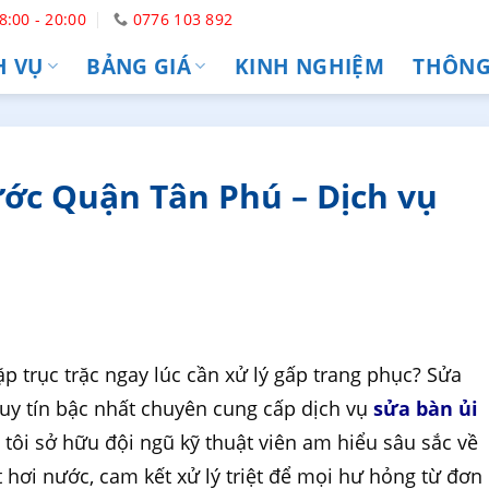
8:00 - 20:00
0776 103 892
H VỤ
BẢNG GIÁ
KINH NGHIỆM
THÔNG 
ớc Quận Tân Phú – Dịch vụ
p trục trặc ngay lúc cần xử lý gấp trang phục? Sửa
 uy tín bậc nhất chuyên cung cấp dịch vụ
sửa bàn ủi
 tôi sở hữu đội ngũ kỹ thuật viên am hiểu sâu sắc về
 hơi nước, cam kết xử lý triệt để mọi hư hỏng từ đơn