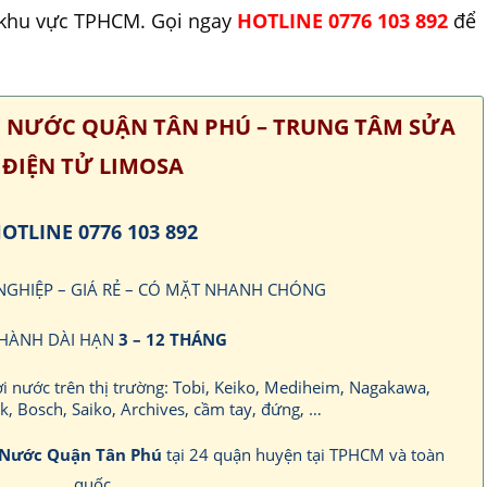
i khu vực TPHCM. Gọi ngay
HOTLINE 0776 103 892
để
ƠI NƯỚC QUẬN TÂN PHÚ – TRUNG TÂM SỬA
ĐIỆN TỬ LIMOSA
OTLINE 0776 103 892
 NGHIỆP – GIÁ RẺ – CÓ MẶT NHANH CHÓNG
HÀNH DÀI HẠN
3 – 12 THÁNG
hơi nước trên thị trường: Tobi, Keiko, Mediheim, Nagakawa,
, Bosch, Saiko, Archives, cầm tay, đứng, …
 Nước Quận Tân Phú
tại 24 quận huyện tại TPHCM và toàn
quốc