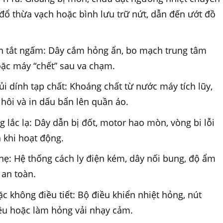
đổ thừa vạch hoặc bình lưu trữ nứt, dẫn đến ướt đồ
n tắt ngấm: Dây cắm hỏng ẩn, bo mạch trung tâm
hoặc máy “chết” sau va chạm.
i dính tạp chất: Khoáng chất từ nước máy tích lũy,
hôi và in dấu bẩn lên quần áo.
 lắc lạ: Dây dẫn bị đốt, motor hao mòn, vòng bi lỗi
 khi hoạt động.
nhẹ: Hệ thống cách ly điện kém, dây nối bung, độ ẩm
 an toàn.
ặc không điều tiết: Bộ điều khiển nhiệt hỏng, nút
đều hoặc làm hỏng vải nhạy cảm.