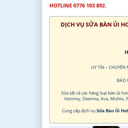
HOTLINE 0776 103 892
.
DỊCH VỤ SỬA BÀN ỦI H
H
UY TÍN – CHUYÊN
BẢO 
Sửa tất cả các hãng loại bàn ủi hơ
Hommy, Deerma, Ava, Mishio, P
Cung cấp dịch vụ
Sửa Bàn Ủi Hơ