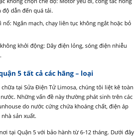
ặc không chọn chế độ: Motor yếu đi, công tắc hỏng
độ dẫn đến quá tải.
ì nổ: Ngắn mạch, chạy liên tục không ngắt hoặc bỏ
hông khởi động: Dây điện lỏng, sóng điện nhiễu
.
quận 5 tất cả các hãng – loại
 chữa tại Sửa Điện Tử Limosa, chúng tôi liệt kê toàn
ơi nước. Những vấn đề này thường phát sinh trên các
 Sunhouse do nước cứng chứa khoáng chất, điện áp
 nhà sản xuất.
nơi tại Quận 5 với bảo hành từ 6-12 tháng. Dưới đây