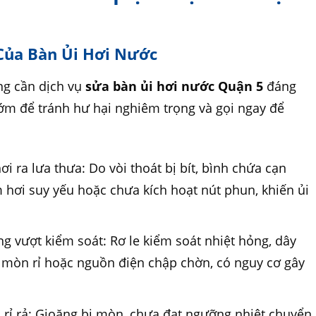
 Của Bàn Ủi Hơi Nước
ng cần dịch vụ
sửa bàn ủi hơi nước Quận 5
đáng
 sớm để tránh hư hại nghiêm trọng và gọi ngay để
i ra lưa thưa: Do vòi thoát bị bít, bình chứa cạn
 hơi suy yếu hoặc chưa kích hoạt nút phun, khiến ủi
g vượt kiểm soát: Rơ le kiểm soát nhiệt hỏng, dây
ị mòn rỉ hoặc nguồn điện chập chờn, có nguy cơ gây
 rỉ rả: Gioăng bị mòn, chưa đạt ngưỡng nhiệt chuyển