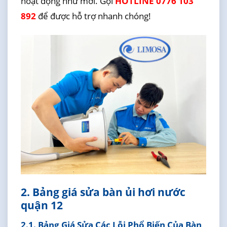
hoạt động như mới. Gọi
HOTLINE 0776 103
892
để được hỗ trợ nhanh chóng!
2. Bảng giá sửa bàn ủi hơi nước
quận 12
2.1. Bảng Giá Sửa Các Lỗi Phổ Biến Của Bàn