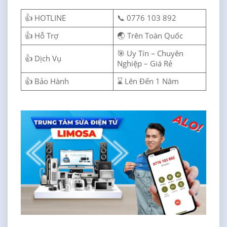
👍 HOTLINE
📞 0776 103 892
👍 Hỗ Trợ
🌏 Trên Toàn Quốc
🎯 Uy Tín – Chuyên
👍 Dịch Vụ
Nghiệp – Giá Rẻ
👍 Bảo Hành
⌛ Lên Đến 1 Năm