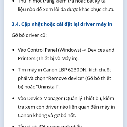
Thử in một trang kiểm tra hoặc bất kỳ tài
liệu nào để xem lỗi đã được khắc phục chưa.
3.4. Cập nhật hoặc cài đặt lại driver máy in
Gỡ bỏ driver cũ:
Vào Control Panel (Windows) -> Devices and
Printers (Thiết bị và Máy in).
Tìm máy in Canon LBP 6230DN, kích chuột
phải và chọn “Remove device” (Gỡ bỏ thiết
bị) hoặc “Uninstall”.
Vào Device Manager (Quản lý Thiết bị), kiểm
tra xem còn driver nào liên quan đến máy in
Canon không và gỡ bỏ nốt.
Tải và cài đặt driver mới nhất: