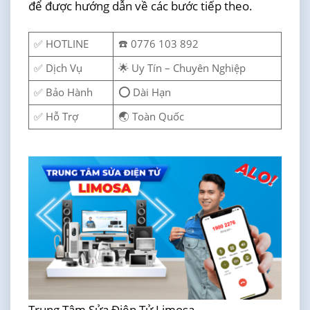
để được hướng dẫn về các bước tiếp theo.
✅ HOTLINE
☎️ 0776 103 892
✅ Dịch Vụ
🌟 Uy Tín – Chuyên Nghiệp
✅ Bảo Hành
⭕ Dài Hạn
✅ Hỗ Trợ
🌏 Toàn Quốc
Trung Tâm Sửa Điện Tử Limosa