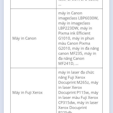
…
máy in Canon
imageclass LBP6030W,
máy in imageclass
LBP223DW, máy in
Pixma ink Efficient
Máy in Canon
G1010, máy in phun
màu Canon Pixma
G2010, máy in đa năng
canon MF235, máy in
đa năng Canon
MF241D, …
máy in laser đa chức
năng Fuji Xerox
Docuprint M265z, máy
in laser Xerox
Máy in Fuji Xerox
Docuprint P115w, máy
in laser màu Fuji Xerox
CP315dw, máy in laser
Xerox Docuprint
P225db,…