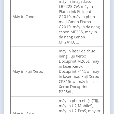
máy in imageclass
LBP223DW, máy in
Pixma ink Efficient
Máy in Canon
G1010, máy in phun
màu Canon Pixma
G2010, máy in đa năng
canon MF235, máy in
đa năng Canon
MF241D, …
máy in laser đa chức
năng Fuji Xerox
Docuprint M265z, máy
in laser Xerox
Máy in Fuji Xerox
Docuprint P115w, máy
in laser màu Fuji Xerox
CP315dw, máy in laser
Xerox Docuprint
P225db,…
máy in phun nhiệt (TIJ),
máy in U2 MobileS,
máy in U2 ProS, máy in
Máy in Date