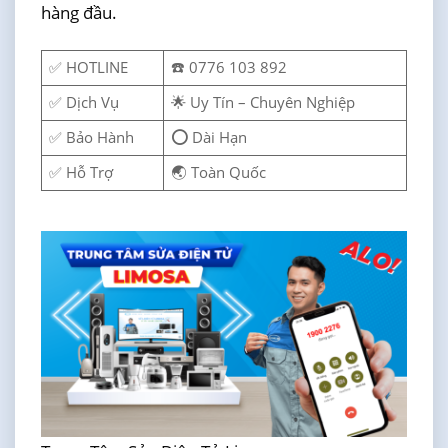
hàng đầu.
✅ HOTLINE
☎️ 0776 103 892
✅ Dịch Vụ
🌟 Uy Tín – Chuyên Nghiệp
✅ Bảo Hành
⭕ Dài Hạn
✅ Hỗ Trợ
🌏 Toàn Quốc