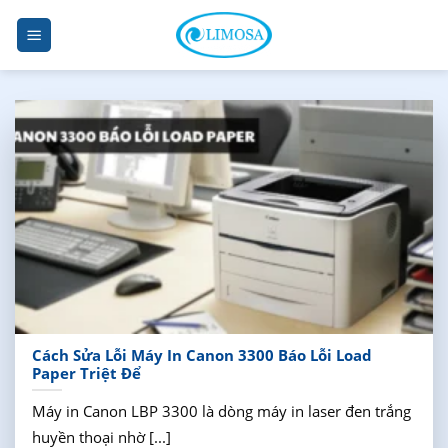
Skip
to
content
Cách Sửa Lỗi Máy In Canon 3300 Báo Lỗi Load
Paper Triệt Để
Máy in Canon LBP 3300 là dòng máy in laser đen trắng
huyền thoại nhờ [...]