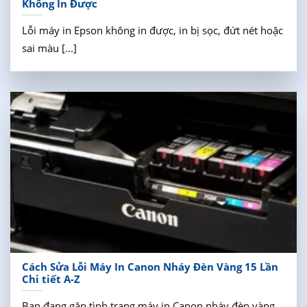
Không In Được
Lỗi máy in Epson không in được, in bị sọc, đứt nét hoặc
sai màu [...]
Cách Sửa Lỗi Máy In Canon Nháy Đèn Vàng 15 Lần
Chi tiết A-Z
Bạn đang gặp tình trạng máy in Canon nháy đèn vàng