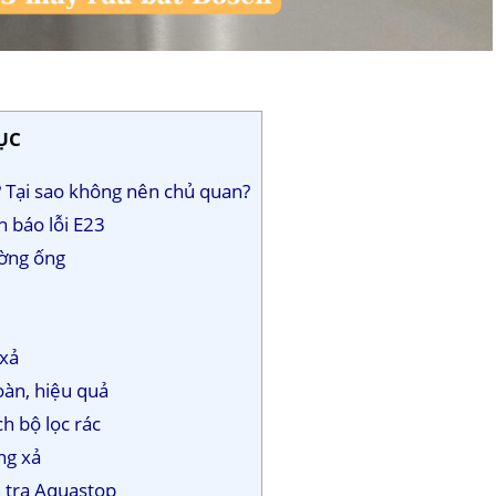
ỤC
ì? Tại sao không nên chủ quan?
h báo lỗi E23
ờng ống
 xả
toàn, hiệu quả
h bộ lọc rác
ng xả
 tra Aquastop