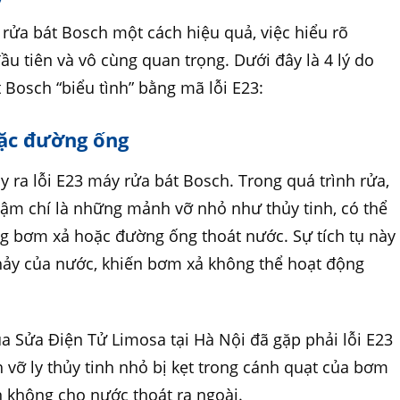
 rửa bát Bosch một cách hiệu quả, việc hiểu rõ
ầu tiên và vô cùng quan trọng. Dưới đây là 4 lý do
 Bosch “biểu tình” bằng mã lỗi E23:
oặc đường ống
 ra lỗi E23 máy rửa bát Bosch. Trong quá trình rửa,
thậm chí là những mảnh vỡ nhỏ như thủy tinh, có thể
ong bơm xả hoặc đường ống thoát nước. Sự tích tụ này
chảy của nước, khiến bơm xả không thể hoạt động
ủa Sửa Điện Tử Limosa tại Hà Nội đã gặp phải lỗi E23
vỡ ly thủy tinh nhỏ bị kẹt trong cánh quạt của bơm
 không cho nước thoát ra ngoài.