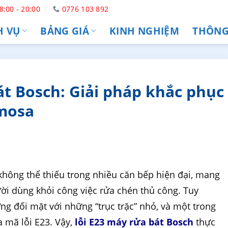
8:00 - 20:00
0776 103 892
H VỤ
BẢNG GIÁ
KINH NGHIỆM
THÔNG 
át Bosch: Giải pháp khắc phục
imosa
 không thể thiếu trong nhiều căn bếp hiện đại, mang
ười dùng khỏi công việc rửa chén thủ công. Tuy
ng đối mặt với những “trục trặc” nhỏ, và một trong
a mã lỗi E23. Vậy,
lỗi E23 máy rửa bát Bosch
thực