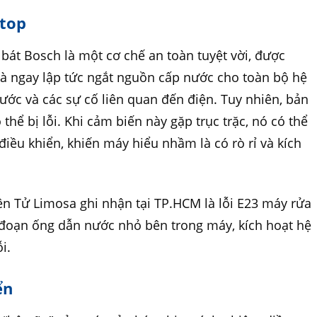
stop
át Bosch là một cơ chế an toàn tuyệt vời, được
 và ngay lập tức ngắt nguồn cấp nước cho toàn bộ hệ
ước và các sự cố liên quan đến điện. Tuy nhiên, bản
hể bị lỗi. Khi cảm biến này gặp trục trặc, nó có thể
 điều khiển, khiến máy hiểu nhầm là có rò rỉ và kích
n Tử Limosa ghi nhận tại TP.HCM là lỗi E23 máy rửa
 đoạn ống dẫn nước nhỏ bên trong máy, kích hoạt hệ
i.
ển