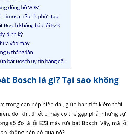
bằng đồng hồ VOM
ử Limosa nếu lỗi phức tạp
át Bosch không báo lỗi E23
áy định kỳ
 thừa vào máy
ng 6 tháng/lần
ửa bát Bosch uy tín hàng đầu
át Bosch là gì? Tại sao không
ực trong căn bếp hiện đại, giúp bạn tiết kiệm thời
iên, đôi khi, thiết bị này có thể gặp phải những sự
g số đó là lỗi E23 máy rửa bát Bosch. Vậy, mã lỗi
o bạn không nên bỏ qua nó?