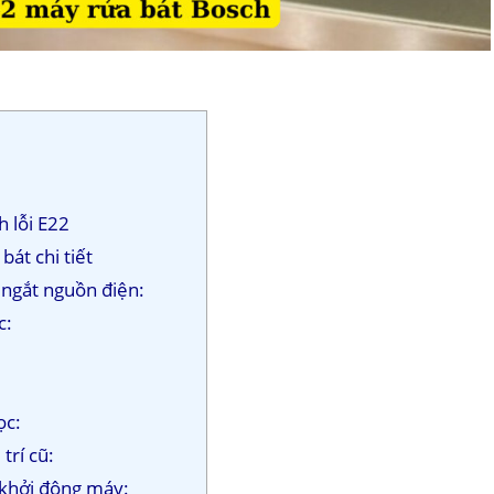
h lỗi E22
bát chi tiết
à ngắt nguồn điện:
ọc:
lọc:
 trí cũ:
 khởi động máy: