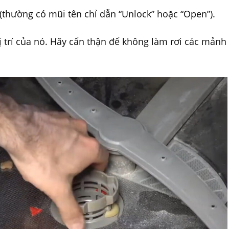
thường có mũi tên chỉ dẫn “Unlock” hoặc “Open”).
ị trí của nó. Hãy cẩn thận để không làm rơi các mảnh