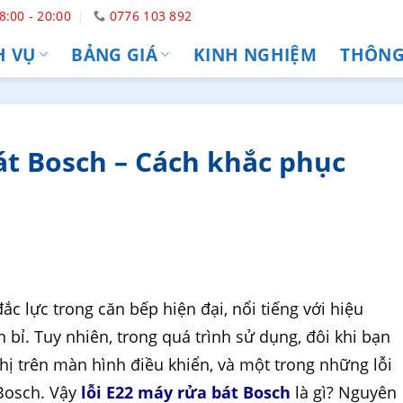
8:00 - 20:00
0776 103 892
H VỤ
BẢNG GIÁ
KINH NGHIỆM
THÔNG 
át Bosch – Cách khắc phục
ắc lực trong căn bếp hiện đại, nổi tiếng với hiệu
n bỉ. Tuy nhiên, trong quá trình sử dụng, đôi khi bạn
thị trên màn hình điều khiển, và một trong những lỗi
 Bosch. Vậy
lỗi E22 máy rửa bát Bosch
là gì? Nguyên