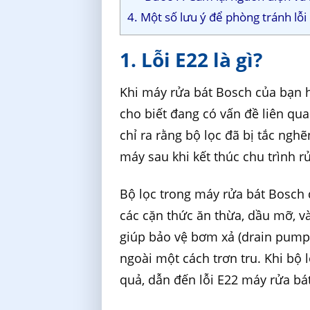
4. Một số lưu ý để phòng tránh lỗ
1. Lỗi E22 là gì?
Khi máy rửa bát Bosch của bạn h
cho biết đang có vấn đề liên quan
chỉ ra rằng bộ lọc đã bị tắc ngh
máy sau khi kết thúc chu trình r
Bộ lọc trong máy rửa bát Bosch đ
các cặn thức ăn thừa, dầu mỡ, v
giúp bảo vệ bơm xả (drain pump)
ngoài một cách trơn tru. Khi bộ 
quả, dẫn đến lỗi E22 máy rửa bá