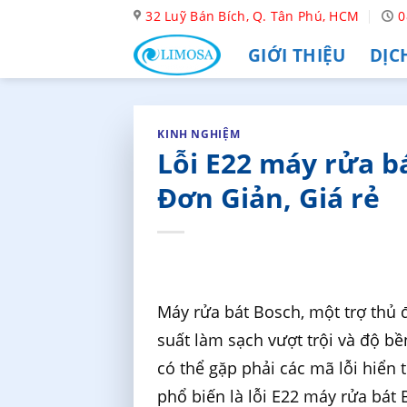
Skip
32 Luỹ Bán Bích, Q. Tân Phú, HCM
0
to
GIỚI THIỆU
DỊC
content
KINH NGHIỆM
Lỗi E22 máy rửa b
Đơn Giản, Giá rẻ
Máy rửa bát Bosch, một trợ thủ đ
suất làm sạch vượt trội và độ bề
có thể gặp phải các mã lỗi hiển 
phổ biến là lỗi E22 máy rửa bát