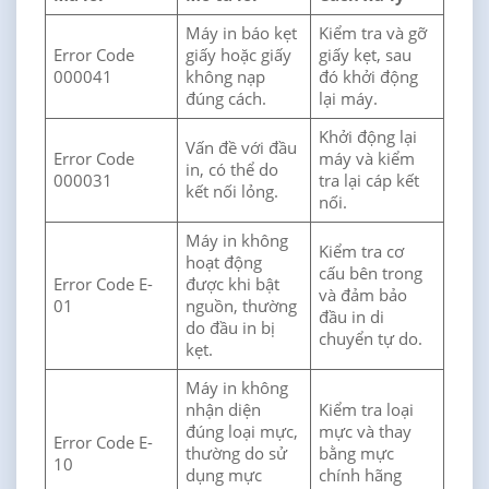
Máy in báo kẹt
Kiểm tra và gỡ
Error Code
giấy hoặc giấy
giấy kẹt, sau
000041
không nạp
đó khởi động
đúng cách.
lại máy.
Khởi động lại
Vấn đề với đầu
Error Code
máy và kiểm
in, có thể do
000031
tra lại cáp kết
kết nối lỏng.
nối.
Máy in không
Kiểm tra cơ
hoạt động
cấu bên trong
Error Code E-
được khi bật
và đảm bảo
01
nguồn, thường
đầu in di
do đầu in bị
chuyển tự do.
kẹt.
Máy in không
nhận diện
Kiểm tra loại
đúng loại mực,
mực và thay
Error Code E-
thường do sử
bằng mực
10
dụng mực
chính hãng