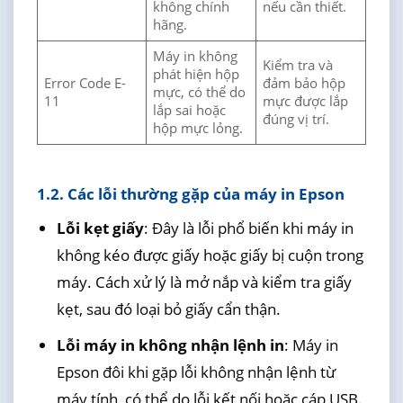
không chính
nếu cần thiết.
hãng.
Máy in không
Kiểm tra và
phát hiện hộp
Error Code E-
đảm bảo hộp
mực, có thể do
11
mực được lắp
lắp sai hoặc
đúng vị trí.
hộp mực lỏng.
1.2. Các lỗi thường gặp của máy in Epson
Lỗi kẹt giấy
: Đây là lỗi phổ biến khi máy in
không kéo được giấy hoặc giấy bị cuộn trong
máy. Cách xử lý là mở nắp và kiểm tra giấy
kẹt, sau đó loại bỏ giấy cẩn thận.
Lỗi máy in không nhận lệnh in
: Máy in
Epson đôi khi gặp lỗi không nhận lệnh từ
máy tính, có thể do lỗi kết nối hoặc cáp USB.