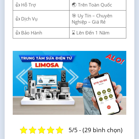
👍 Hỗ Trợ
🌏 Trên Toàn Quốc
🎯 Uy Tín – Chuyên
👍 Dịch Vụ
Nghiệp – Giá Rẻ
👍 Bảo Hành
⌛ Lên Đến 1 Năm
5/5 - (29 bình chọn)