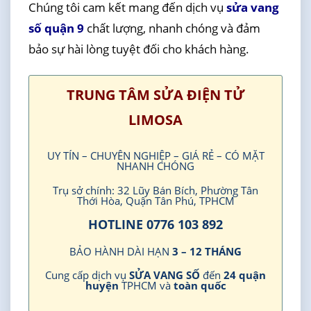
Chúng tôi cam kết mang đến dịch vụ
sửa vang
số quận 9
chất lượng, nhanh chóng và đảm
bảo sự hài lòng tuyệt đối cho khách hàng.
TRUNG TÂM SỬA ĐIỆN TỬ
LIMOSA
UY TÍN – CHUYÊN NGHIỆP – GIÁ RẺ – CÓ MẶT
NHANH CHÓNG
Trụ sở chính: 32 Lũy Bán Bích, Phường Tân
Thới Hòa, Quận Tân Phú, TPHCM
HOTLINE 0776 103 892
BẢO HÀNH DÀI HẠN
3 – 12 THÁNG
Cung cấp dịch vụ
SỬA VANG SỐ
đến
24 quận
huyện
TPHCM và
toàn quốc