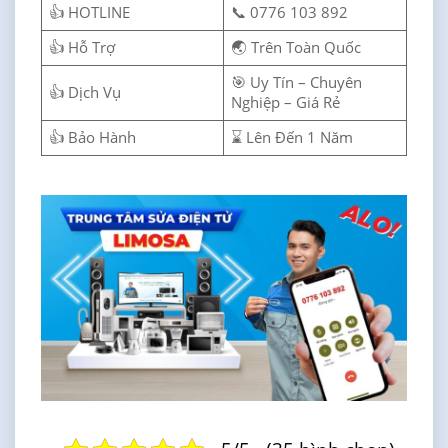
👍 HOTLINE
📞 0776 103 892
👍 Hỗ Trợ
🌏 Trên Toàn Quốc
🎯 Uy Tín – Chuyên
👍 Dịch Vụ
Nghiệp – Giá Rẻ
👍 Bảo Hành
⌛ Lên Đến 1 Năm