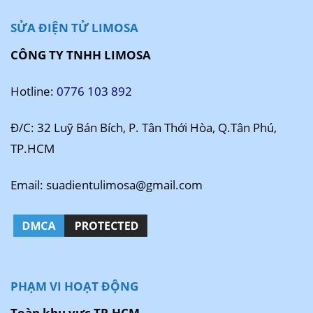
SỬA ĐIỆN TỬ LIMOSA
CÔNG TY TNHH LIMOSA
Hotline:
0776 103 892
Đ/C: 32 Luỹ Bán Bích, P. Tân Thới Hòa, Q.Tân Phú,
TP.HCM
Email: suadientulimosa@gmail.com
PHẠM VI HOẠT ĐỘNG
Toàn khu vực TP.HCM