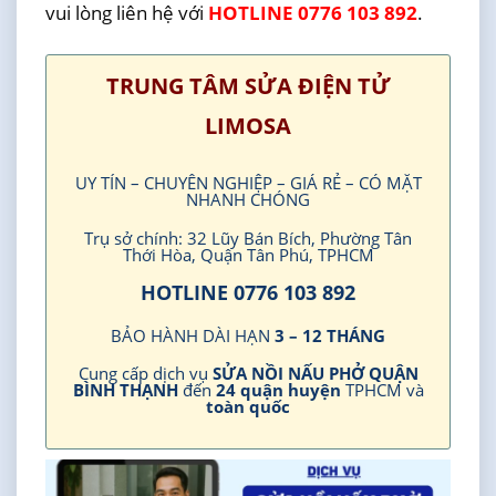
vui lòng liên hệ với
HOTLINE 0776 103 892
.
TRUNG TÂM SỬA ĐIỆN TỬ
LIMOSA
UY TÍN – CHUYÊN NGHIỆP – GIÁ RẺ – CÓ MẶT
NHANH CHÓNG
Trụ sở chính: 32 Lũy Bán Bích, Phường Tân
Thới Hòa, Quận Tân Phú, TPHCM
HOTLINE 0776 103 892
BẢO HÀNH DÀI HẠN
3 – 12 THÁNG
Cung cấp dịch vụ
SỬA NỒI NẤU PHỞ QUẬN
BÌNH THẠNH
đến
24 quận huyện
TPHCM và
toàn quốc