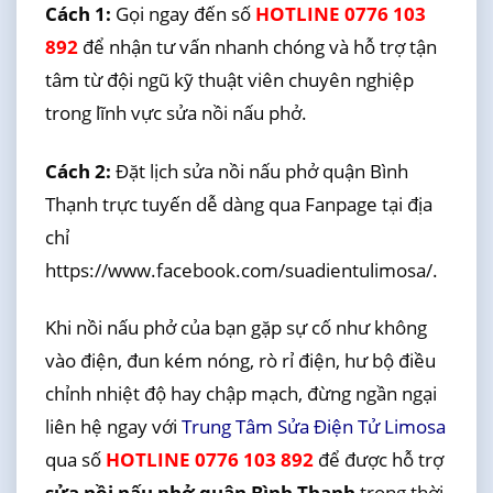
Cách 1:
Gọi ngay đến số
HOTLINE 0776 103
892
để nhận tư vấn nhanh chóng và hỗ trợ tận
tâm từ đội ngũ kỹ thuật viên chuyên nghiệp
trong lĩnh vực sửa nồi nấu phở.
Cách 2:
Đặt lịch sửa nồi nấu phở quận Bình
Thạnh trực tuyến dễ dàng qua Fanpage tại địa
chỉ
https://www.facebook.com/suadientulimosa/.
Khi nồi nấu phở của bạn gặp sự cố như không
vào điện, đun kém nóng, rò rỉ điện, hư bộ điều
chỉnh nhiệt độ hay chập mạch, đừng ngần ngại
liên hệ ngay với
Trung Tâm Sửa Điện Tử Limosa
qua số
HOTLINE 0776 103 892
để được hỗ trợ
sửa nồi nấu phở quận Bình Thạnh
trong thời