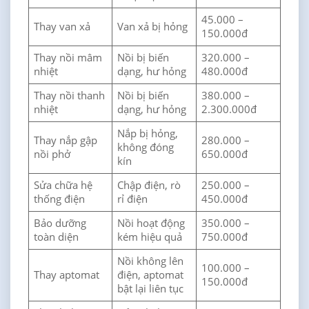
45.000 –
Thay van xả
Van xả bị hỏng
150.000đ
Thay nồi mâm
Nồi bị biến
320.000 –
nhiệt
dạng, hư hỏng
480.000đ
Thay nồi thanh
Nồi bị biến
380.000 –
nhiệt
dạng, hư hỏng
2.300.000đ
Nắp bị hỏng,
Thay nắp gập
280.000 –
không đóng
nồi phở
650.000đ
kín
Sửa chữa hệ
Chập điện, rò
250.000 –
thống điện
rỉ điện
450.000đ
Bảo dưỡng
Nồi hoạt động
350.000 –
toàn diện
kém hiệu quả
750.000đ
Nồi không lên
100.000 –
Thay aptomat
điện, aptomat
150.000đ
bật lại liên tục