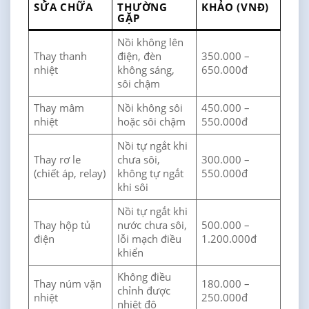
SỬA CHỮA
THƯỜNG
KHẢO (VNĐ)
GẶP
Nồi không lên
Thay thanh
điện, đèn
350.000 –
nhiệt
không sáng,
650.000đ
sôi chậm
Thay mâm
Nồi không sôi
450.000 –
nhiệt
hoặc sôi chậm
550.000đ
Nồi tự ngắt khi
Thay rơ le
chưa sôi,
300.000 –
(chiết áp, relay)
không tự ngắt
550.000đ
khi sôi
Nồi tự ngắt khi
Thay hộp tủ
nước chưa sôi,
500.000 –
điện
lỗi mạch điều
1.200.000đ
khiển
Không điều
Thay núm vặn
180.000 –
chỉnh được
nhiệt
250.000đ
nhiệt độ