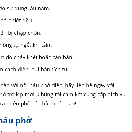
ỉ do sử dụng lâu năm.
bố nhiệt đều.
iển bị chập chờn.
hông tự ngắt khi cần.
ễm do cháy khét hoặc cặn bẩn.
 cách điện, bụi bẩn tích tụ.
nào với nồi nấu phở điện, hãy liên hệ ngay với
ỗ trợ kịp thời. Chúng tôi cam kết cung cấp dịch vụ
tra miễn phí, bảo hành dài hạn!
 nấu phở