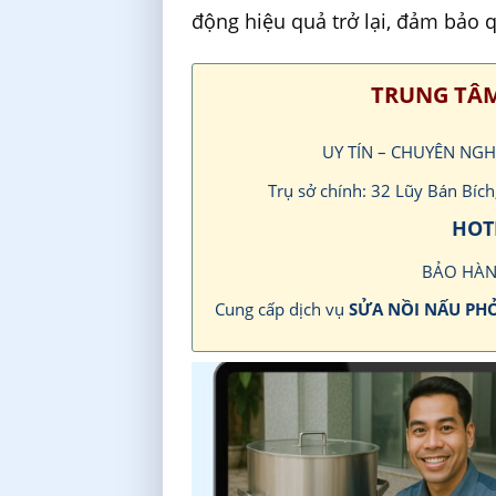
động hiệu quả trở lại, đảm bảo 
TRUNG TÂM
UY TÍN – CHUYÊN NGH
Trụ sở chính: 32 Lũy Bán Bí
HOTL
BẢO HÀN
Cung cấp dịch vụ
SỬA NỒI NẤU PH