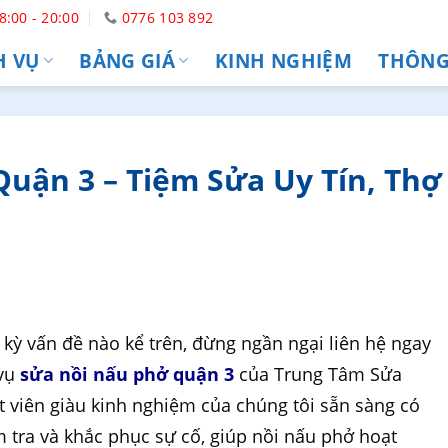
8:00 - 20:00
0776 103 892
H VỤ
BẢNG GIÁ
KINH NGHIỆM
THÔNG 
uận 3 – Tiệm Sửa Uy Tín, Thợ
 kỳ vấn đề nào kể trên, đừng ngần ngại liên hệ ngay
 vụ
sửa nồi nấu phở quận 3
của Trung Tâm Sửa
t viên giàu kinh nghiệm của chúng tôi sẵn sàng có
m tra và khắc phục sự cố, giúp nồi nấu phở hoạt