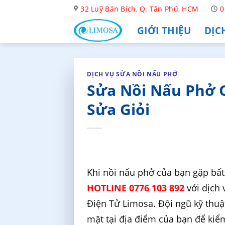
Skip
32 Luỹ Bán Bích, Q. Tân Phú, HCM
0
to
GIỚI THIỆU
DỊC
content
DỊCH VỤ SỬA NỒI NẤU PHỞ
Sửa Nồi Nấu Phở Q
Sửa Giỏi
Khi nồi nấu phở của bạn gặp bất
HOTLINE 0776 103 892
với dịch
Điện Tử Limosa. Đội ngũ kỹ thuậ
mặt tại địa điểm của bạn để kiể