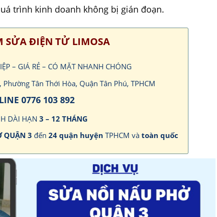
quá trình kinh doanh không bị gián đoạn.
 SỬA ĐIỆN TỬ LIMOSA
IỆP – GIÁ RẺ – CÓ MẶT NHANH CHÓNG
ch, Phường Tân Thới Hòa, Quận Tân Phú, TPHCM
INE 0776 103 892
H DÀI HẠN
3 – 12 THÁNG
Ở QUẬN 3
đến
24 quận huyện
TPHCM và
toàn quốc