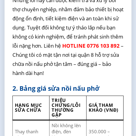
Những lỗi này cần được kiểm tra và xử lý bởi
thợ chuyên nghiệp, nhằm đảm bảo thiết bị hoạt
động ổn định, tiết kiệm điện và an toàn khi sử
dụng. Tuyệt đối không tự ý tháo lắp nếu bạn
không có kinh nghiệm, để tránh phát sinh thêm
lỗi nặng hơn. Liên hệ
HOTLINE 0776 103 892
–
Chúng tôi có mặt tận nơi tại quận 8 hỗ trợ sửa
chữa nồi nấu phở tận tâm – đúng giá – bảo
hành dài hạn!
2. Bảng giá sửa nồi nấu phở
TRIỆU
HẠNG MỤC
CHỨNG/LỖI
GIÁ THAM
SỬA CHỮA
THƯỜNG
KHẢO (VNĐ)
GẶP
Nồi không lên
Thay thanh
điện, đèn
350.000 –