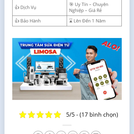
🎯 Uy Tín – Chuyên
👍 Dịch Vụ
Nghiệp – Giá Rẻ
👍 Bảo Hành
⌛ Lên Đến 1 Năm
5/5 - (17 bình chọn)