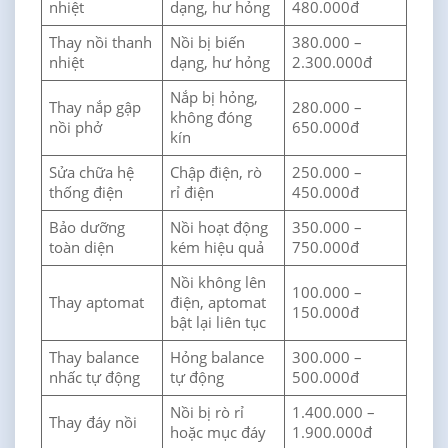
nhiệt
dạng, hư hỏng
480.000đ
Thay nồi thanh
Nồi bị biến
380.000 –
nhiệt
dạng, hư hỏng
2.300.000đ
Nắp bị hỏng,
Thay nắp gập
280.000 –
không đóng
nồi phở
650.000đ
kín
Sửa chữa hệ
Chập điện, rò
250.000 –
thống điện
rỉ điện
450.000đ
Bảo dưỡng
Nồi hoạt động
350.000 –
toàn diện
kém hiệu quả
750.000đ
Nồi không lên
100.000 –
Thay aptomat
điện, aptomat
150.000đ
bật lại liên tục
Thay balance
Hỏng balance
300.000 –
nhấc tự động
tự động
500.000đ
Nồi bị rò rỉ
1.400.000 –
Thay đáy nồi
hoặc mục đáy
1.900.000đ